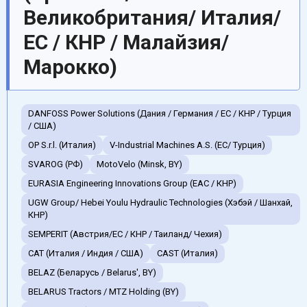
Великобритания/ Италия/
ЕС / КНР / Малайзия/
Марокко)
DANFOSS Power Solutions (Дания / Германия / EC / КНР / Турция
/ США)
OP S.r.l. (Италия)
V-Industrial Machines A.S. (EC/ Турция)
SVAROG (РФ)
MotoVelo (Minsk, BY)
EURASIA Engineering Innovations Group (EAC / КНР)
UGW Group/ Hebei Youlu Hydraulic Technologies (Хэбэй / Шанхай,
КНР)
SEMPERIT (Австрия/ЕС / КНР / Таиланд/ Чехия)
CAT (Италия / Индия / США)
CAST (Италия)
BELAZ (Беларусь / Belarus', BY)
BELARUS Tractors / MTZ Holding (BY)