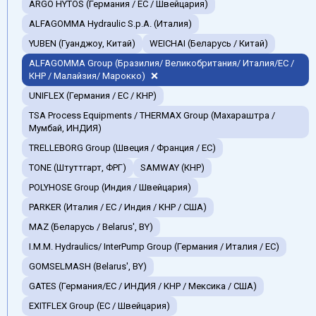
ARGO HYTOS (Германия / EC / Швейцария)
ALFAGOMMA Hydraulic S.p.A. (Италия)
YUBEN (Гуанджоу, Китай)
WEICHAI (Беларусь / Китай)
ALFAGOMMA Group (Бразилия/ Великобритания/ Италия/ЕС /
КНР / Малайзия/ Марокко)
UNIFLEX (Германия / EC / КНР)
TSA Process Equipments / THERMAX Group (Махараштра /
Мумбай, ИНДИЯ)
TRELLEBORG Group (Швеция / Франция / ЕС)
TONE (Штуттгарт, ФРГ)
SAMWAY (КНР)
POLYHOSE Group (Индия / Швейцария)
PARKER (Италия / ЕС / Индия / КНР / США)
MAZ (Беларусь / Belarus', BY)
I.M.M. Hydraulics/ InterPump Group (Германия / Италия / ЕС)
GOMSELMASH (Belarus', BY)
GATES (Германия/EC / ИНДИЯ / КНР / Мексика / США)
EXITFLEX Group (ЕС / Швейцария)