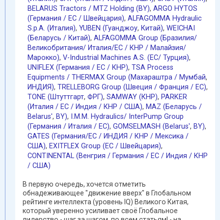
BELARUS Tractors / MTZ Holding (BY)
,
ARGO HYTOS
(Германия / EC / Швейцария)
,
ALFAGOMMA Hydraulic
S.p.A. (Италия)
,
YUBEN (Гуанджоу
,
Китай)
,
WEICHAI
(Беларусь / Китай)
,
ALFAGOMMA Group (Бразилия/
Великобритания/ Италия/ЕС / КНР / Малайзия/
Марокко)
,
V-Industrial Machines A.S. (EC/ Турция)
,
UNIFLEX (Германия / EC / КНР)
,
TSA Process
Equipments / THERMAX Group (Махараштра / Мумбай
,
ИНДИЯ)
,
TRELLEBORG Group (Швеция / Франция / ЕС)
,
TONE (Штуттгарт
,
ФРГ)
,
SAMWAY (КНР)
,
PARKER
(Италия / ЕС / Индия / КНР / США)
,
MAZ (Беларусь /
Belarus'
,
BY)
,
I.M.M. Hydraulics/ InterPump Group
(Германия / Италия / ЕС)
,
GOMSELMASH (Belarus'
,
BY)
,
GATES (Германия/EC / ИНДИЯ / КНР / Мексика /
США)
,
EXITFLEX Group (ЕС / Швейцария)
,
CONTINENTAL (Венгрия / Германия / ЕС / Индия / КНР
/ США)
В первую очередь, хочется отметить
обнадеживающее "движение вверх" в Глобальном
рейтинге интеллекта (уровень IQ) Великого Китая,
который уверенно усиливает своё Глобальное
лидерство - шаг за шагом, по всем статьям! - на