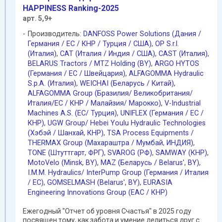
HAPPINESS Ranking-2025
арт. 5,9+
Производитель:
DANFOSS Power Solutions (Дания /
Германия / EC / КНР / Турция / США)
,
OP S.r.l.
(Италия)
,
CAT (Италия / Индия / США)
,
CAST (Италия)
,
BELARUS Tractors / MTZ Holding (BY)
,
ARGO HYTOS
(Германия / EC / Швейцария)
,
ALFAGOMMA Hydraulic
S.p.A. (Италия)
,
WEICHAI (Беларусь / Китай)
,
ALFAGOMMA Group (Бразилия/ Великобритания/
Италия/ЕС / КНР / Малайзия/ Марокко)
,
V-Industrial
Machines A.S. (EC/ Турция)
,
UNIFLEX (Германия / EC /
КНР)
,
UGW Group/ Hebei Youlu Hydraulic Technologies
(Хэбэй / Шанхай
,
КНР)
,
TSA Process Equipments /
THERMAX Group (Махараштра / Мумбай
,
ИНДИЯ)
,
TONE (Штуттгарт
,
ФРГ)
,
SVAROG (РФ)
,
SAMWAY (КНР)
,
MotoVelo (Minsk
,
BY)
,
MAZ (Беларусь / Belarus'
,
BY)
,
I.M.M. Hydraulics/ InterPump Group (Германия / Италия
/ ЕС)
,
GOMSELMASH (Belarus'
,
BY)
,
EURASIA
Engineering Innovations Group (EAC / КНР)
Ежегодный "Отчет об уровня Счастья" в 2025 году
посвящен тому, как забота и умение делиться друг с