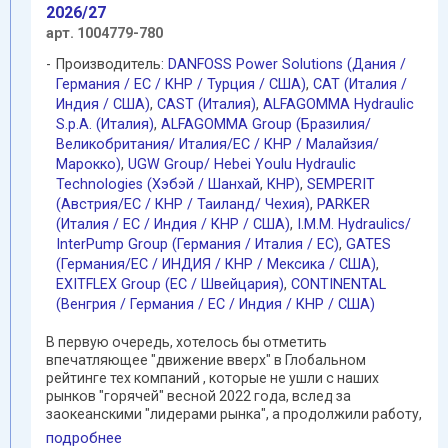
2026/27
арт. 1004779-780
Производитель:
DANFOSS Power Solutions (Дания /
Германия / EC / КНР / Турция / США)
,
CAT (Италия /
Индия / США)
,
CAST (Италия)
,
ALFAGOMMA Hydraulic
S.p.A. (Италия)
,
ALFAGOMMA Group (Бразилия/
Великобритания/ Италия/ЕС / КНР / Малайзия/
Марокко)
,
UGW Group/ Hebei Youlu Hydraulic
Technologies (Хэбэй / Шанхай
,
КНР)
,
SEMPERIT
(Австрия/ЕС / КНР / Таиланд/ Чехия)
,
PARKER
(Италия / ЕС / Индия / КНР / США)
,
I.M.M. Hydraulics/
InterPump Group (Германия / Италия / ЕС)
,
GATES
(Германия/EC / ИНДИЯ / КНР / Мексика / США)
,
EXITFLEX Group (ЕС / Швейцария)
,
CONTINENTAL
(Венгрия / Германия / ЕС / Индия / КНР / США)
В первую очередь, хотелось бы отметить
впечатляющее "движение вверх" в Глобальном
рейтинге тех компаний , которые не ушли с наших
рынков "горячей" весной 2022 года, вслед за
заокеанскими "лидерами рынка", а продолжили работу,
преодолевая порою не ...
подробнее