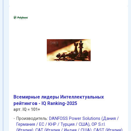
Всемирные лидеры Интеллектуальных
рейтингов - IQ Ranking-2025
арт. IQ = 101+
Производитель:
DANFOSS Power Solutions (Дания /
Германия / EC / КНР / Турция / США)
,
OP S.r.l.
(Италия)
,
CAT (Италия / Индия / США)
,
CAST (Италия)
,