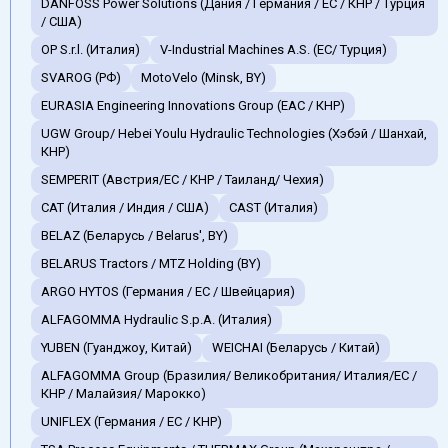
DANFOSS Power Solutions (Дания / Германия / EC / КНР / Турция
/ США)
OP S.r.l. (Италия)
V-Industrial Machines A.S. (EC/ Турция)
SVAROG (РФ)
MotoVelo (Minsk, BY)
EURASIA Engineering Innovations Group (EAC / КНР)
UGW Group/ Hebei Youlu Hydraulic Technologies (Хэбэй / Шанхай,
КНР)
SEMPERIT (Австрия/ЕС / КНР / Таиланд/ Чехия)
CAT (Италия / Индия / США)
CAST (Италия)
BELAZ (Беларусь / Belarus', BY)
BELARUS Tractors / MTZ Holding (BY)
ARGO HYTOS (Германия / EC / Швейцария)
ALFAGOMMA Hydraulic S.p.A. (Италия)
YUBEN (Гуанджоу, Китай)
WEICHAI (Беларусь / Китай)
ALFAGOMMA Group (Бразилия/ Великобритания/ Италия/ЕС /
КНР / Малайзия/ Марокко)
UNIFLEX (Германия / EC / КНР)