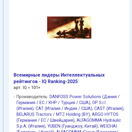
Всемирные лидеры Интеллектуальных
рейтингов - IQ Ranking-2025
арт. IQ = 101+
Производитель:
DANFOSS Power Solutions (Дания /
Германия / EC / КНР / Турция / США)
,
OP S.r.l.
(Италия)
,
CAT (Италия / Индия / США)
,
CAST (Италия)
,
BELARUS Tractors / MTZ Holding (BY)
,
ARGO HYTOS
(Германия / EC / Швейцария)
,
ALFAGOMMA Hydraulic
S.p.A. (Италия)
,
YUBEN (Гуанджоу
,
Китай)
,
WEICHAI