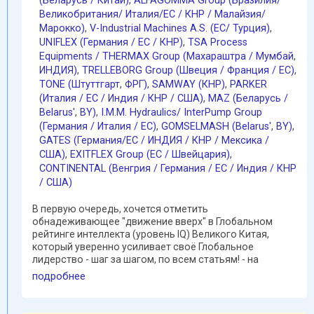
(Беларусь / Китай)
,
ALFAGOMMA Group (Бразилия/
Великобритания/ Италия/ЕС / КНР / Малайзия/
Марокко)
,
V-Industrial Machines A.S. (EC/ Турция)
,
UNIFLEX (Германия / EC / КНР)
,
TSA Process
Equipments / THERMAX Group (Махараштра / Мумбай
,
ИНДИЯ)
,
TRELLEBORG Group (Швеция / Франция / ЕС)
,
TONE (Штуттгарт
,
ФРГ)
,
SAMWAY (КНР)
,
PARKER
(Италия / ЕС / Индия / КНР / США)
,
MAZ (Беларусь /
Belarus'
,
BY)
,
I.M.M. Hydraulics/ InterPump Group
(Германия / Италия / ЕС)
,
GOMSELMASH (Belarus'
,
BY)
,
GATES (Германия/EC / ИНДИЯ / КНР / Мексика /
США)
,
EXITFLEX Group (ЕС / Швейцария)
,
CONTINENTAL (Венгрия / Германия / ЕС / Индия / КНР
/ США)
В первую очередь, хочется отметить
обнадеживающее "движение вверх" в Глобальном
рейтинге интеллекта (уровень IQ) Великого Китая,
который уверенно усиливает своё Глобальное
лидерство - шаг за шагом, по всем статьям! - на
протяжении нескольких ...
подробнее