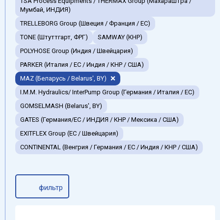
TSA Process Equipments / THERMAX Group (Махараштра /
Мумбай, ИНДИЯ)
TRELLEBORG Group (Швеция / Франция / ЕС)
TONE (Штуттгарт, ФРГ)
SAMWAY (КНР)
POLYHOSE Group (Индия / Швейцария)
PARKER (Италия / ЕС / Индия / КНР / США)
MAZ (Беларусь / Belarus', BY)
I.M.M. Hydraulics/ InterPump Group (Германия / Италия / ЕС)
GOMSELMASH (Belarus', BY)
GATES (Германия/EC / ИНДИЯ / КНР / Мексика / США)
EXITFLEX Group (ЕС / Швейцария)
CONTINENTAL (Венгрия / Германия / ЕС / Индия / КНР / США)
фильтр