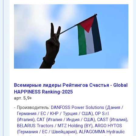
Всемирные лидеры Pейтингов Cчастья - Global
HAPPINESS Ranking-2025
арт. 5,9+
Производитель:
DANFOSS Power Solutions (Дания /
Германия / EC / КНР / Турция / США)
,
OP S.r.l.
(Италия)
,
CAT (Италия / Индия / США)
,
CAST (Италия)
,
BELARUS Tractors / MTZ Holding (BY)
,
ARGO HYTOS
(Германия / EC / Швейцария)
,
ALFAGOMMA Hydraulic