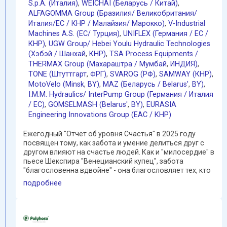
S.p.A. (Италия)
,
WEICHAI (Беларусь / Китай)
,
ALFAGOMMA Group (Бразилия/ Великобритания/
Италия/ЕС / КНР / Малайзия/ Марокко)
,
V-Industrial
Machines A.S. (EC/ Турция)
,
UNIFLEX (Германия / EC /
КНР)
,
UGW Group/ Hebei Youlu Hydraulic Technologies
(Хэбэй / Шанхай
,
КНР)
,
TSA Process Equipments /
THERMAX Group (Махараштра / Мумбай
,
ИНДИЯ)
,
TONE (Штуттгарт
,
ФРГ)
,
SVAROG (РФ)
,
SAMWAY (КНР)
,
MotoVelo (Minsk
,
BY)
,
MAZ (Беларусь / Belarus'
,
BY)
,
I.M.M. Hydraulics/ InterPump Group (Германия / Италия
/ ЕС)
,
GOMSELMASH (Belarus'
,
BY)
,
EURASIA
Engineering Innovations Group (EAC / КНР)
Ежегодный "Отчет об уровня Счастья" в 2025 году
посвящен тому, как забота и умение делиться друг с
другом влияют на счастье людей. Как и "милосердие" в
пьесе Шекспира "Венецианский купец", забота
"благословенна вдвойне" - она благословляет тех, кто
...
подробнее