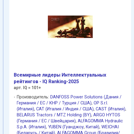
Всемирные лидеры Интеллектуальных
рейтингов - IQ Ranking-2025
арт. IQ = 101+
Производитель:
DANFOSS Power Solutions (Дания /
Германия / EC / КНР / Турция / США)
,
OP S.r.l.
(Италия)
,
CAT (Италия / Индия / США)
,
CAST (Италия)
,
BELARUS Tractors / MTZ Holding (BY)
,
ARGO HYTOS
(Германия / EC / Швейцария)
,
ALFAGOMMA Hydraulic
S.p.A. (Италия)
,
YUBEN (Гуанджоу
,
Китай)
,
WEICHAI
(Беларусь / Китай)
,
ALFAGOMMA Group (Бразилия/