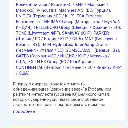
Великобритания/ Италия/ЕС / КНР / Малайзия/
Марокко)
,
V-Industrial Machines A.S. (EC/ Турция)
,
UNIFLEX (Германия / EC / КНР)
,
TSA Process
Equipments / THERMAX Group (Махараштра / Мумбай
,
ИНДИЯ)
,
TRELLEBORG Group (Швеция / Франция / ЕС)
,
TONE (Штуттгарт
,
ФРГ)
,
SAMWAY (КНР)
,
PARKER
(Италия / ЕС / Индия / КНР / США)
,
MAZ (Беларусь /
Belarus'
,
BY)
,
I.M.M. Hydraulics/ InterPump Group
(Германия / Италия / ЕС)
,
GOMSELMASH (Belarus'
,
BY)
,
GATES (Германия/EC / ИНДИЯ / КНР / Мексика /
США)
,
EXITFLEX Group (ЕС / Швейцария)
,
CONTINENTAL (Венгрия / Германия / ЕС / Индия / КНР
/ США)
В первую очередь, хочется отметить
обнадеживающее "движение вверх" в Глобальном
рейтинге интеллекта (уровень IQ) Великого Китая,
который уверенно усиливает своё Глобальное
лидерство - шаг за шагом, по всем статьям! - на
протяжении нескольких ...
подробнее