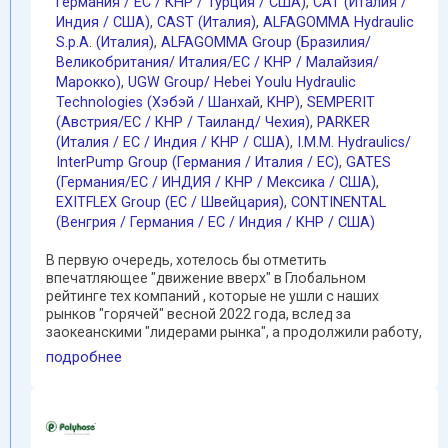
Германия / EC / КНР / Турция / США)
,
CAT (Италия /
Индия / США)
,
CAST (Италия)
,
ALFAGOMMA Hydraulic
S.p.A. (Италия)
,
ALFAGOMMA Group (Бразилия/
Великобритания/ Италия/ЕС / КНР / Малайзия/
Марокко)
,
UGW Group/ Hebei Youlu Hydraulic
Technologies (Хэбэй / Шанхай
,
КНР)
,
SEMPERIT
(Австрия/ЕС / КНР / Таиланд/ Чехия)
,
PARKER
(Италия / ЕС / Индия / КНР / США)
,
I.M.M. Hydraulics/
InterPump Group (Германия / Италия / ЕС)
,
GATES
(Германия/EC / ИНДИЯ / КНР / Мексика / США)
,
EXITFLEX Group (ЕС / Швейцария)
,
CONTINENTAL
(Венгрия / Германия / ЕС / Индия / КНР / США)
В первую очередь, хотелось бы отметить
впечатляющее "движение вверх" в Глобальном
рейтинге тех компаний , которые не ушли с наших
рынков "горячей" весной 2022 года, вслед за
заокеанскими "лидерами рынка", а продолжили работу,
преодолевая порою не ...
подробнее