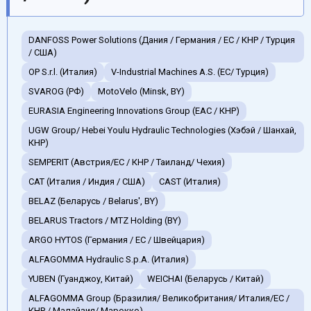
DANFOSS Power Solutions (Дания / Германия / EC / КНР / Турция
/ США)
OP S.r.l. (Италия)
V-Industrial Machines A.S. (EC/ Турция)
SVAROG (РФ)
MotoVelo (Minsk, BY)
EURASIA Engineering Innovations Group (EAC / КНР)
UGW Group/ Hebei Youlu Hydraulic Technologies (Хэбэй / Шанхай,
КНР)
SEMPERIT (Австрия/ЕС / КНР / Таиланд/ Чехия)
CAT (Италия / Индия / США)
CAST (Италия)
BELAZ (Беларусь / Belarus', BY)
BELARUS Tractors / MTZ Holding (BY)
ARGO HYTOS (Германия / EC / Швейцария)
ALFAGOMMA Hydraulic S.p.A. (Италия)
YUBEN (Гуанджоу, Китай)
WEICHAI (Беларусь / Китай)
ALFAGOMMA Group (Бразилия/ Великобритания/ Италия/ЕС /
КНР / Малайзия/ Марокко)