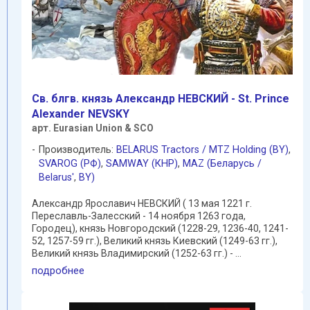
Cв. блгв. князь Александр НЕВСКИЙ - St. Prince
Alexander NEVSKY
арт. Eurasian Union & SCO
Производитель:
BELARUS Tractors / MTZ Holding (BY)
,
SVAROG (РФ)
,
SAMWAY (КНР)
,
MAZ (Беларусь /
Belarus'
,
BY)
Александр Ярославич НЕВСКИЙ ( 13 мая 1221 г.
Переславль-Залесский - 14 ноября 1263 года,
Городец), князь Новгородский (1228-29, 1236-40, 1241-
52, 1257-59 гг.), Великий князь Киевский (1249-63 гг.),
Великий князь Владимирский (1252-63 гг.) - ...
подробнее