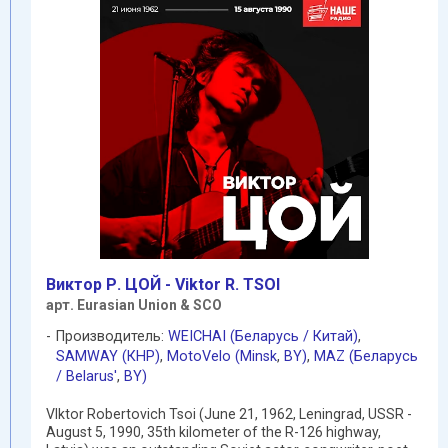
Виктор Р. ЦОЙ - Viktor R. TSOI
арт. Eurasian Union & SCO
Производитель:
WEICHAI (Беларусь / Китай)
,
SAMWAY (КНР)
,
MotoVelo (Minsk
,
BY)
,
MAZ (Беларусь
/ Belarus'
,
BY)
VIktor Robertovich Tsoi (June 21, 1962, Leningrad, USSR -
August 5, 1990, 35th kilometer of the R-126 highway,