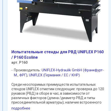
Испытательные стенды для РВД UNIFLEX P160
/ P160 Ecoline
арт. P160
Производитель:
UNIFLEX-Hydraulik GmbH (Франкфурт-
М.
,
ФРГ)
,
UNIFLEX (Германия / EC / КНР)
Среди неоспоримых преимуществ испытательных
стендов UNIFLEX отметим следующие: проверка до 120
рукавов (РВД) в сборе в час, в зависимости от
различных факторов (длина /диаметр РВД и типы
присоединительной арматуры); наличие встроенного
бака с ...
подробнее