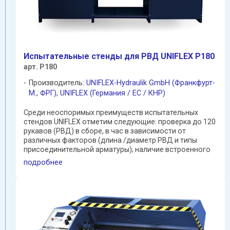
Испытательные стенды для РВД UNIFLEX P180
арт. P180
Производитель:
UNIFLEX-Hydraulik GmbH (Франкфурт-
М.
,
ФРГ)
,
UNIFLEX (Германия / EC / КНР)
Среди неоспоримых преимуществ испытательных
стендов UNIFLEX отметим следующие: проверка до 120
рукавов (РВД) в сборе, в час в зависимости от
различных факторов (длина /диаметр РВД и типы
присоединительной арматуры); наличие встроенного
бака с ...
подробнее