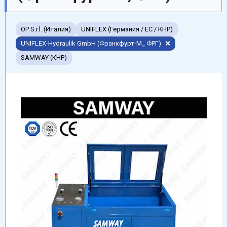
OP S.r.l. (Италия)
UNIFLEX (Германия / EC / КНР)
UNIFLEX-Hydraulik GmbH (Франкфурт-М., ФРГ)
SAMWAY (КНР)