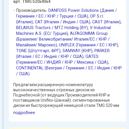
арт. TMG 520х40х4
Производитель:
DANFOSS Power Solutions (Дания /
Германия / EC / КНР / Турция / США)
,
OP S.r.l.
(Италия)
,
CAT (Италия / Индия / США)
,
CAST (Италия)
,
BELARUS Tractors / MTZ Holding (BY)
,
V-Industrial
Machines A.S. (EC/ Турция)
,
ALFAGOMMA Group
(Бразилия/ Великобритания/ Италия/ЕС / КНР /
Малайзия/ Марокко)
,
UNIFLEX (Германия / EC / КНР)
,
TONE (Штуттгарт
,
ФРГ)
,
SAMWAY (КНР)
,
PARKER
(Италия / ЕС / Индия / КНР / США)
,
GATES
(Германия/EC / ИНДИЯ / КНР / Мексика / США)
,
CONTINENTAL (Венгрия / Германия / ЕС / Индия / КНР
/ США)
Предлагаем расширенную номенклатуру
высококачественных отрезных дисков из
Поднебесной (от ведущих Производителей КНР и
поставщиков Uniflex-Шанхай): сегментированные
диски из быстрорежущей немецкой стали TMG 520 мм
(с "насечками" ) обеспечивают ...
подробнее