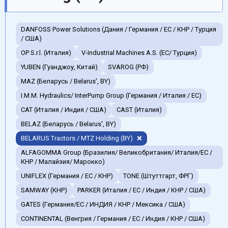
DANFOSS Power Solutions (Дания / Германия / EC / КНР / Турция
/ США)
OP S.r.l. (Италия)
V-Industrial Machines A.S. (EC/ Турция)
YUBEN (Гуанджоу, Китай)
SVAROG (РФ)
MAZ (Беларусь / Belarus', BY)
I.M.M. Hydraulics/ InterPump Group (Германия / Италия / ЕС)
CAT (Италия / Индия / США)
CAST (Италия)
BELAZ (Беларусь / Belarus', BY)
BELARUS Tractors / MTZ Holding (BY)
ALFAGOMMA Group (Бразилия/ Великобритания/ Италия/ЕС /
КНР / Малайзия/ Марокко)
UNIFLEX (Германия / EC / КНР)
TONE (Штуттгарт, ФРГ)
SAMWAY (КНР)
PARKER (Италия / ЕС / Индия / КНР / США)
GATES (Германия/EC / ИНДИЯ / КНР / Мексика / США)
CONTINENTAL (Венгрия / Германия / ЕС / Индия / КНР / США)