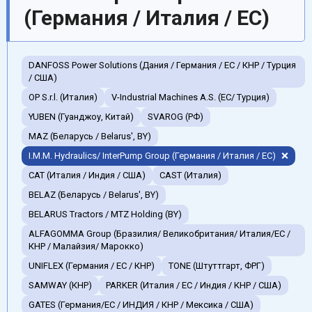
(Германия / Италия / ЕС)
DANFOSS Power Solutions (Дания / Германия / EC / КНР / Турция
/ США)
OP S.r.l. (Италия)
V-Industrial Machines A.S. (EC/ Турция)
YUBEN (Гуанджоу, Китай)
SVAROG (РФ)
MAZ (Беларусь / Belarus', BY)
I.M.M. Hydraulics/ InterPump Group (Германия / Италия / ЕС)
CAT (Италия / Индия / США)
CAST (Италия)
BELAZ (Беларусь / Belarus', BY)
BELARUS Tractors / MTZ Holding (BY)
ALFAGOMMA Group (Бразилия/ Великобритания/ Италия/ЕС /
КНР / Малайзия/ Марокко)
UNIFLEX (Германия / EC / КНР)
TONE (Штуттгарт, ФРГ)
SAMWAY (КНР)
PARKER (Италия / ЕС / Индия / КНР / США)
GATES (Германия/EC / ИНДИЯ / КНР / Мексика / США)