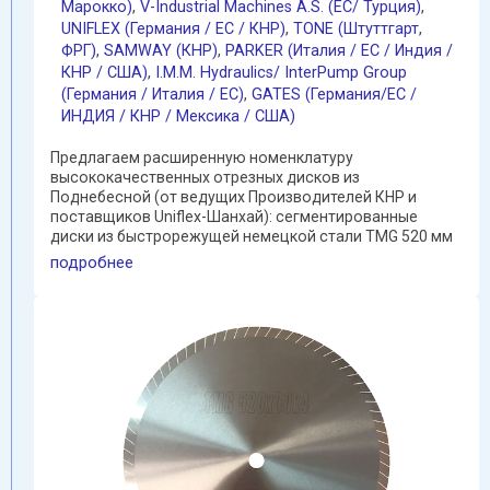
Марокко)
,
V-Industrial Machines A.S. (EC/ Турция)
,
UNIFLEX (Германия / EC / КНР)
,
TONE (Штуттгарт
,
ФРГ)
,
SAMWAY (КНР)
,
PARKER (Италия / ЕС / Индия /
КНР / США)
,
I.M.M. Hydraulics/ InterPump Group
(Германия / Италия / ЕС)
,
GATES (Германия/EC /
ИНДИЯ / КНР / Мексика / США)
Предлагаем расширенную номенклатуру
высококачественных отрезных дисков из
Поднебесной (от ведущих Производителей КНР и
поставщиков Uniflex-Шанхай): сегментированные
диски из быстрорежущей немецкой стали TMG 520 мм
(с "насечками" ) обеспечивают ...
подробнее