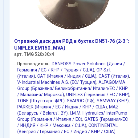
Отрезной диск для РВД в бухтах DN51-76 (2-3'':
UNIFLEX EM150_MVA)
арт. TMG 520х30х4
Производитель:
DANFOSS Power Solutions (Дания /
Германия / EC / КНР / Турция / США)
,
OP S.r.l.
(Италия)
,
CAT (Италия / Индия / США)
,
CAST (Италия)
,
V-Industrial Machines A.S. (EC/ Турция)
,
ALFAGOMMA
Group (Бразилия/ Великобритания/ Италия/ЕС / КНР
/ Малайзия/ Марокко)
,
UNIFLEX (Германия / EC / КНР)
,
TONE (Штуттгарт
,
ФРГ)
,
SVAROG (РФ)
,
SAMWAY (КНР)
,
PARKER (Италия / ЕС / Индия / КНР / США)
,
MAZ
(Беларусь / Belarus'
,
BY)
,
I.M.M. Hydraulics/ InterPump
Group (Германия / Италия / ЕС)
,
GATES (Германия/EC
/ ИНДИЯ / КНР / Мексика / США)
,
CONTINENTAL
(Венгрия / Германия / ЕС / Индия / КНР / США)