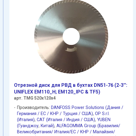
Отрезной диск для РВД в бухтах DN51-76 (2-3'':
UNIFLEX EM110_H; EM120_IPC & TF5)
арт. TMG 520х120х4
Производитель:
DANFOSS Power Solutions (Дания /
Германия / EC / КНР / Турция / США)
,
OP S.r.l.
(Италия)
,
CAT (Италия / Индия / США)
,
YUBEN
(Гуанджоу
,
Китай)
,
ALFAGOMMA Group (Бразилия/
Великобритания/ Италия/ЕС / КНР / Малайзия/