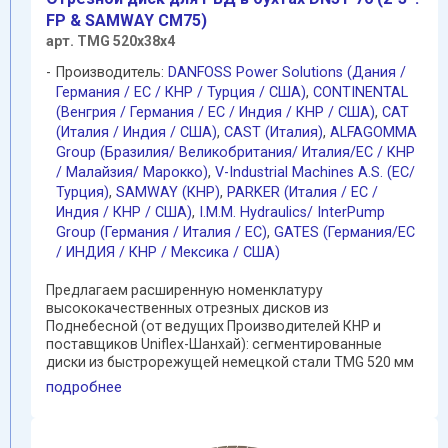
FP & SAMWAY CM75)
арт. TMG 520х38х4
Производитель:
DANFOSS Power Solutions (Дания /
Германия / EC / КНР / Турция / США)
,
CONTINENTAL
(Венгрия / Германия / ЕС / Индия / КНР / США)
,
CAT
(Италия / Индия / США)
,
CAST (Италия)
,
ALFAGOMMA
Group (Бразилия/ Великобритания/ Италия/ЕС / КНР
/ Малайзия/ Марокко)
,
V-Industrial Machines A.S. (EC/
Турция)
,
SAMWAY (КНР)
,
PARKER (Италия / ЕС /
Индия / КНР / США)
,
I.M.M. Hydraulics/ InterPump
Group (Германия / Италия / ЕС)
,
GATES (Германия/EC
/ ИНДИЯ / КНР / Мексика / США)
Предлагаем расширенную номенклатуру
высококачественных отрезных дисков из
Поднебесной (от ведущих Производителей КНР и
поставщиков Uniflex-Шанхай): сегментированные
диски из быстрорежущей немецкой стали TMG 520 мм
(с "насечками" ) обеспечивают ...
подробнее