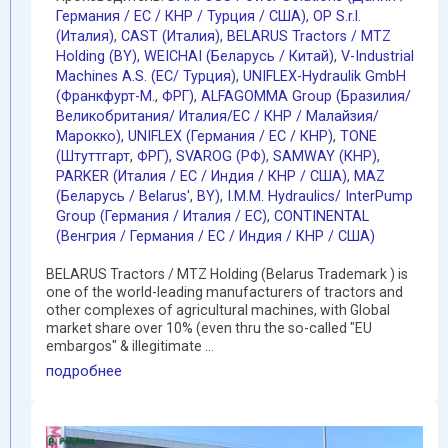
Германия / EC / КНР / Турция / США)
,
OP S.r.l.
(Италия)
,
CAST (Италия)
,
BELARUS Tractors / MTZ
Holding (BY)
,
WEICHAI (Беларусь / Китай)
,
V-Industrial
Machines A.S. (EC/ Турция)
,
UNIFLEX-Hydraulik GmbH
(Франкфурт-М.
,
ФРГ)
,
ALFAGOMMA Group (Бразилия/
Великобритания/ Италия/ЕС / КНР / Малайзия/
Марокко)
,
UNIFLEX (Германия / EC / КНР)
,
TONE
(Штуттгарт
,
ФРГ)
,
SVAROG (РФ)
,
SAMWAY (КНР)
,
PARKER (Италия / ЕС / Индия / КНР / США)
,
MAZ
(Беларусь / Belarus'
,
BY)
,
I.M.M. Hydraulics/ InterPump
Group (Германия / Италия / ЕС)
,
CONTINENTAL
(Венгрия / Германия / ЕС / Индия / КНР / США)
BELARUS Tractors / MTZ Holding (Belarus Trademark ) is
one of the world-leading manufacturers of tractors and
other complexes of agricultural machines, with Global
market share over 10% (even thru the so-called "EU
embargos" & illegitimate ...
подробнее