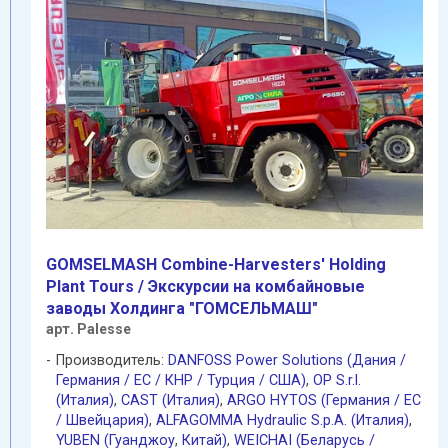
GOMSELMASH Combine-Harvesters' Holding
Plant Tours / Экскурсии на комбайновые
заводы Холдинга "ГОМСЕЛЬМАШ"
арт. Palesse
Производитель:
DANFOSS Power Solutions (Дания /
Германия / EC / КНР / Турция / США)
,
OP S.r.l.
(Италия)
,
CAST (Италия)
,
ARGO HYTOS (Германия / EC
/ Швейцария)
,
ALFAGOMMA Hydraulic S.p.A. (Италия)
,
YUBEN (Гуанджоу
,
Китай)
,
WEICHAI (Беларусь /