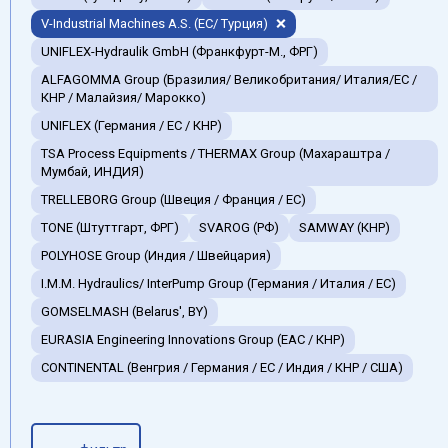
V-Industrial Machines A.S. (EC/ Турция)
UNIFLEX-Hydraulik GmbH (Франкфурт-М., ФРГ)
ALFAGOMMA Group (Бразилия/ Великобритания/ Италия/ЕС /
КНР / Малайзия/ Марокко)
UNIFLEX (Германия / EC / КНР)
TSA Process Equipments / THERMAX Group (Махараштра /
Мумбай, ИНДИЯ)
TRELLEBORG Group (Швеция / Франция / ЕС)
TONE (Штуттгарт, ФРГ)
SVAROG (РФ)
SAMWAY (КНР)
POLYHOSE Group (Индия / Швейцария)
I.M.M. Hydraulics/ InterPump Group (Германия / Италия / ЕС)
GOMSELMASH (Belarus', BY)
EURASIA Engineering Innovations Group (EAC / КНР)
CONTINENTAL (Венгрия / Германия / ЕС / Индия / КНР / США)