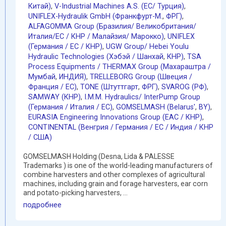
Китай)
,
V-Industrial Machines A.S. (EC/ Турция)
,
UNIFLEX-Hydraulik GmbH (Франкфурт-М.
,
ФРГ)
,
ALFAGOMMA Group (Бразилия/ Великобритания/
Италия/ЕС / КНР / Малайзия/ Марокко)
,
UNIFLEX
(Германия / EC / КНР)
,
UGW Group/ Hebei Youlu
Hydraulic Technologies (Хэбэй / Шанхай
,
КНР)
,
TSA
Process Equipments / THERMAX Group (Махараштра /
Мумбай
,
ИНДИЯ)
,
TRELLEBORG Group (Швеция /
Франция / ЕС)
,
TONE (Штуттгарт
,
ФРГ)
,
SVAROG (РФ)
,
SAMWAY (КНР)
,
I.M.M. Hydraulics/ InterPump Group
(Германия / Италия / ЕС)
,
GOMSELMASH (Belarus'
,
BY)
,
EURASIA Engineering Innovations Group (EAC / КНР)
,
CONTINENTAL (Венгрия / Германия / ЕС / Индия / КНР
/ США)
GOMSELMASH Holding (Desna, Lida & PALESSE
Trademarks ) is one of the world-leading manufacturers of
combine harvesters and other complexes of agricultural
machines, including grain and forage harvesters, ear corn
and potato-picking harvesters, ...
подробнее