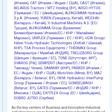
(Италия)
,
CAT (Италия / Индия / США)
,
CAST (Италия)
,
BELARUS Tractors / MTZ Holding (BY)
,
ARGO HYTOS
(Германия / EC / Швейцария)
,
ALFAGOMMA Hydraulic
S.p.A. (Италия)
,
YUBEN (Гуанджоу
,
Китай)
,
WEICHAI
(Беларусь / Китай)
,
V-Industrial Machines A.S. (EC/
Турция)
,
ALFAGOMMA Group (Бразилия/
Великобритания/ Италия/ЕС / КНР / Малайзия/
Марокко)
,
UNIFLEX (Германия / EC / КНР)
,
UGW Group/
Hebei Youlu Hydraulic Technologies (Хэбэй / Шанхай
,
КНР)
,
TSA Process Equipments / THERMAX Group
(Махараштра / Мумбай
,
ИНДИЯ)
,
TRELLEBORG Group
(Швеция / Франция / ЕС)
,
TONE (Штуттгарт
,
ФРГ)
,
SVAROG (РФ)
,
SEMPERIT (Австрия/ЕС / КНР /
Таиланд/ Чехия)
,
SAMWAY (КНР)
,
PARKER (Италия /
ЕС / Индия / КНР / США)
,
MotoVelo (Minsk
,
BY)
,
MAZ
(Беларусь / Belarus'
,
BY)
,
I.M.M. Hydraulics/ InterPump
Group (Германия / Италия / ЕС)
,
GOMSELMASH
(Belarus'
,
BY)
,
GATES (Германия/EC / ИНДИЯ / КНР /
Мексика / США)
,
EXITFLEX Group (ЕС / Швейцария)
,
DOBRO JUTRO (Сербия)
As the key centers of Business and Innovative-Industrial
activities move away from the notorious hustle & bustle of