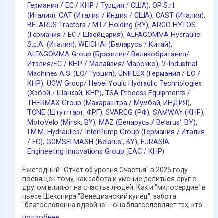
Германия / EC / КНР / Турция / США)
,
OP S.r.l.
(Италия)
,
CAT (Италия / Индия / США)
,
CAST (Италия)
,
BELARUS Tractors / MTZ Holding (BY)
,
ARGO HYTOS
(Германия / EC / Швейцария)
,
ALFAGOMMA Hydraulic
S.p.A. (Италия)
,
WEICHAI (Беларусь / Китай)
,
ALFAGOMMA Group (Бразилия/ Великобритания/
Италия/ЕС / КНР / Малайзия/ Марокко)
,
V-Industrial
Machines A.S. (EC/ Турция)
,
UNIFLEX (Германия / EC /
КНР)
,
UGW Group/ Hebei Youlu Hydraulic Technologies
(Хэбэй / Шанхай
,
КНР)
,
TSA Process Equipments /
THERMAX Group (Махараштра / Мумбай
,
ИНДИЯ)
,
TONE (Штуттгарт
,
ФРГ)
,
SVAROG (РФ)
,
SAMWAY (КНР)
,
MotoVelo (Minsk
,
BY)
,
MAZ (Беларусь / Belarus'
,
BY)
,
I.M.M. Hydraulics/ InterPump Group (Германия / Италия
/ ЕС)
,
GOMSELMASH (Belarus'
,
BY)
,
EURASIA
Engineering Innovations Group (EAC / КНР)
Ежегодный "Отчет об уровня Счастья" в 2025 году
посвящен тому, как забота и умение делиться друг с
другом влияют на счастье людей. Как и "милосердие" в
пьесе Шекспира "Венецианский купец", забота
"благословенна вдвойне" - она благословляет тех, кто
...
подробнее