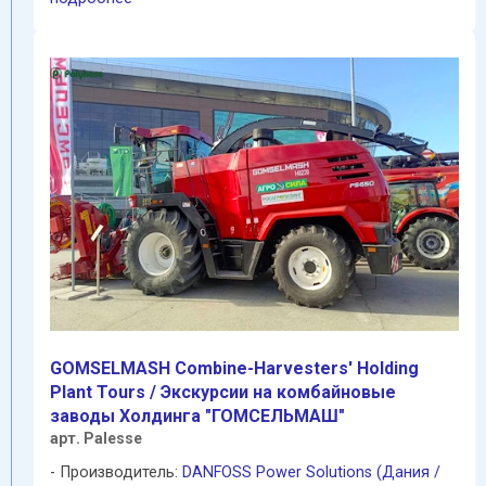
GOMSELMASH Combine-Harvesters' Holding
Plant Tours / Экскурсии на комбайновые
заводы Холдинга "ГОМСЕЛЬМАШ"
арт. Palesse
Производитель:
DANFOSS Power Solutions (Дания /