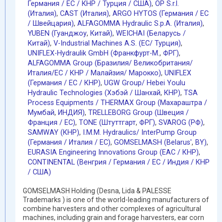
Германия / EC / КНР / Турция / США)
,
OP S.r.l.
(Италия)
,
CAST (Италия)
,
ARGO HYTOS (Германия / EC
/ Швейцария)
,
ALFAGOMMA Hydraulic S.p.A. (Италия)
,
YUBEN (Гуанджоу
,
Китай)
,
WEICHAI (Беларусь /
Китай)
,
V-Industrial Machines A.S. (EC/ Турция)
,
UNIFLEX-Hydraulik GmbH (Франкфурт-М.
,
ФРГ)
,
ALFAGOMMA Group (Бразилия/ Великобритания/
Италия/ЕС / КНР / Малайзия/ Марокко)
,
UNIFLEX
(Германия / EC / КНР)
,
UGW Group/ Hebei Youlu
Hydraulic Technologies (Хэбэй / Шанхай
,
КНР)
,
TSA
Process Equipments / THERMAX Group (Махараштра /
Мумбай
,
ИНДИЯ)
,
TRELLEBORG Group (Швеция /
Франция / ЕС)
,
TONE (Штуттгарт
,
ФРГ)
,
SVAROG (РФ)
,
SAMWAY (КНР)
,
I.M.M. Hydraulics/ InterPump Group
(Германия / Италия / ЕС)
,
GOMSELMASH (Belarus'
,
BY)
,
EURASIA Engineering Innovations Group (EAC / КНР)
,
CONTINENTAL (Венгрия / Германия / ЕС / Индия / КНР
/ США)
GOMSELMASH Holding (Desna, Lida & PALESSE
Trademarks ) is one of the world-leading manufacturers of
combine harvesters and other complexes of agricultural
machines, including grain and forage harvesters, ear corn