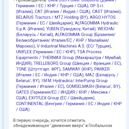
Производитель:
DANFOSS Power Solutions (Дания /
Германия / EC / КНР / Турция / США)
,
OP S.r.l.
(Италия)
,
CAT (Италия / Индия / США)
,
CAST (Италия)
,
BELARUS Tractors / MTZ Holding (BY)
,
ARGO HYTOS
(Германия / EC / Швейцария)
,
ALFAGOMMA Hydraulic
S.p.A. (Италия)
,
YUBEN (Гуанджоу
,
Китай)
,
WEICHAI
(Беларусь / Китай)
,
ALFAGOMMA Group (Бразилия/
Великобритания/ Италия/ЕС / КНР / Малайзия/
Марокко)
,
V-Industrial Machines A.S. (EC/ Турция)
,
UNIFLEX (Германия / EC / КНР)
,
TSA Process
Equipments / THERMAX Group (Махараштра / Мумбай
,
ИНДИЯ)
,
TRELLEBORG Group (Швеция / Франция / ЕС)
,
TONE (Штуттгарт
,
ФРГ)
,
SAMWAY (КНР)
,
PARKER
(Италия / ЕС / Индия / КНР / США)
,
MAZ (Беларусь /
Belarus'
,
BY)
,
I.M.M. Hydraulics/ InterPump Group
(Германия / Италия / ЕС)
,
GOMSELMASH (Belarus'
,
BY)
,
GATES (Германия/EC / ИНДИЯ / КНР / Мексика /
США)
,
EXITFLEX Group (ЕС / Швейцария)
,
CONTINENTAL (Венгрия / Германия / ЕС / Индия / КНР
/ США)
В первую очередь, хочется отметить
обнадеживающее "движение вверх" в Глобальном