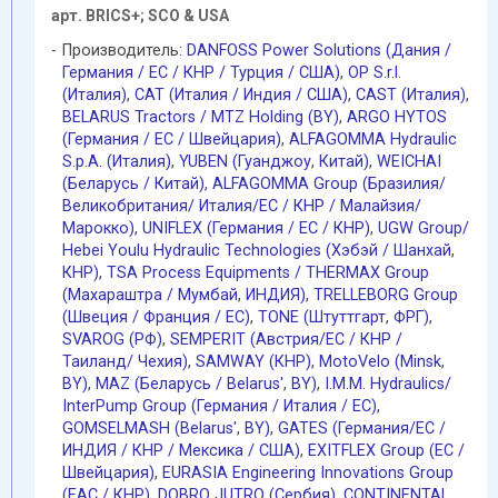
арт. BRICS+; SCO & USA
Производитель:
DANFOSS Power Solutions (Дания /
Германия / EC / КНР / Турция / США)
,
OP S.r.l.
(Италия)
,
CAT (Италия / Индия / США)
,
CAST (Италия)
,
BELARUS Tractors / MTZ Holding (BY)
,
ARGO HYTOS
(Германия / EC / Швейцария)
,
ALFAGOMMA Hydraulic
S.p.A. (Италия)
,
YUBEN (Гуанджоу
,
Китай)
,
WEICHAI
(Беларусь / Китай)
,
ALFAGOMMA Group (Бразилия/
Великобритания/ Италия/ЕС / КНР / Малайзия/
Марокко)
,
UNIFLEX (Германия / EC / КНР)
,
UGW Group/
Hebei Youlu Hydraulic Technologies (Хэбэй / Шанхай
,
КНР)
,
TSA Process Equipments / THERMAX Group
(Махараштра / Мумбай
,
ИНДИЯ)
,
TRELLEBORG Group
(Швеция / Франция / ЕС)
,
TONE (Штуттгарт
,
ФРГ)
,
SVAROG (РФ)
,
SEMPERIT (Австрия/ЕС / КНР /
Таиланд/ Чехия)
,
SAMWAY (КНР)
,
MotoVelo (Minsk
,
BY)
,
MAZ (Беларусь / Belarus'
,
BY)
,
I.M.M. Hydraulics/
InterPump Group (Германия / Италия / ЕС)
,
GOMSELMASH (Belarus'
,
BY)
,
GATES (Германия/EC /
ИНДИЯ / КНР / Мексика / США)
,
EXITFLEX Group (ЕС /
Швейцария)
,
EURASIA Engineering Innovations Group
(EAC / КНР)
,
DOBRO JUTRO (Сербия)
,
CONTINENTAL