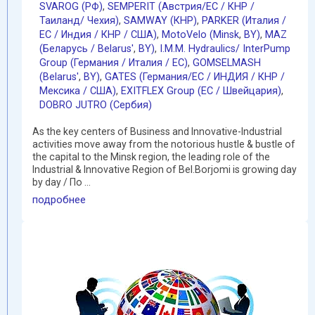
SVAROG (РФ)
,
SEMPERIT (Австрия/ЕС / КНР /
Таиланд/ Чехия)
,
SAMWAY (КНР)
,
PARKER (Италия /
ЕС / Индия / КНР / США)
,
MotoVelo (Minsk
,
BY)
,
MAZ
(Беларусь / Belarus'
,
BY)
,
I.M.M. Hydraulics/ InterPump
Group (Германия / Италия / ЕС)
,
GOMSELMASH
(Belarus'
,
BY)
,
GATES (Германия/EC / ИНДИЯ / КНР /
Мексика / США)
,
EXITFLEX Group (ЕС / Швейцария)
,
DOBRO JUTRO (Сербия)
As the key centers of Business and Innovative-Industrial
activities move away from the notorious hustle & bustle of
the capital to the Minsk region, the leading role of the
Industrial & Innovative Region of Bel.Borjomi is growing day
by day / По ...
подробнее