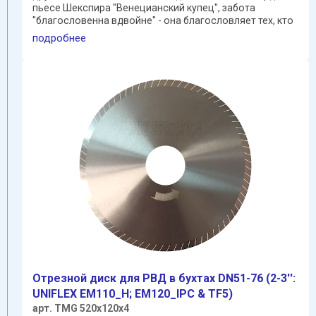
пьесе Шекспира "Венецианский купец", забота
"благословенна вдвойне" - она благословляет тех, кто
...
подробнее
Отрезной диск для РВД в бухтах DN51-76 (2-3'':
UNIFLEX EM110_H; EM120_IPC & TF5)
арт. TMG 520х120х4