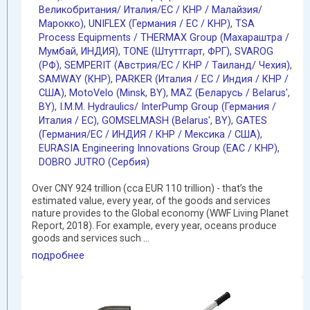
Великобритания/ Италия/ЕС / КНР / Малайзия/
Марокко)
,
UNIFLEX (Германия / EC / КНР)
,
TSA
Process Equipments / THERMAX Group (Махараштра /
Мумбай
,
ИНДИЯ)
,
TONE (Штуттгарт
,
ФРГ)
,
SVAROG
(РФ)
,
SEMPERIT (Австрия/ЕС / КНР / Таиланд/ Чехия)
,
SAMWAY (КНР)
,
PARKER (Италия / ЕС / Индия / КНР /
США)
,
MotoVelo (Minsk
,
BY)
,
MAZ (Беларусь / Belarus'
,
BY)
,
I.M.M. Hydraulics/ InterPump Group (Германия /
Италия / ЕС)
,
GOMSELMASH (Belarus'
,
BY)
,
GATES
(Германия/EC / ИНДИЯ / КНР / Мексика / США)
,
EURASIA Engineering Innovations Group (EAC / КНР)
,
DOBRO JUTRO (Сербия)
Over СNY 924 trillion (cca EUR 110 trillion) - that’s the
estimated value, every year, of the goods and services
nature provides to the Global economy (WWF Living Planet
Report, 2018). For example, every year, oceans produce
goods and services such ...
подробнее