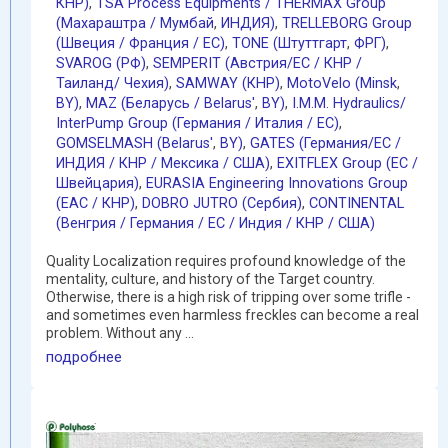
КНР)
,
TSA Process Equipments / THERMAX Group
(Махараштра / Мумбай
,
ИНДИЯ)
,
TRELLEBORG Group
(Швеция / Франция / ЕС)
,
TONE (Штуттгарт
,
ФРГ)
,
SVAROG (РФ)
,
SEMPERIT (Австрия/ЕС / КНР /
Таиланд/ Чехия)
,
SAMWAY (КНР)
,
MotoVelo (Minsk
,
BY)
,
MAZ (Беларусь / Belarus'
,
BY)
,
I.M.M. Hydraulics/
InterPump Group (Германия / Италия / ЕС)
,
GOMSELMASH (Belarus'
,
BY)
,
GATES (Германия/EC /
ИНДИЯ / КНР / Мексика / США)
,
EXITFLEX Group (ЕС /
Швейцария)
,
EURASIA Engineering Innovations Group
(EAC / КНР)
,
DOBRO JUTRO (Сербия)
,
CONTINENTAL
(Венгрия / Германия / ЕС / Индия / КНР / США)
Quality Localization requires profound knowledge of the
mentality, culture, and history of the Target country.
Otherwise, there is a high risk of tripping over some trifle -
and sometimes even harmless freckles can become a real
problem. Without any ...
подробнее