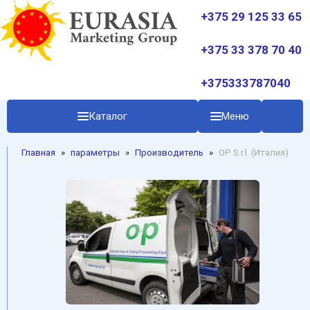
+375 29 125 33 65
+375 33 378 70 40
+375333787040
Каталог
Меню
Главная
»
параметры
»
Производитель
»
OP S.r.l. (Италия)