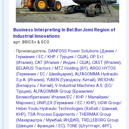
Business Interpreting In Bel.BorJomi Region of
Industrial Innovations
арт. BRICS+ & SCO
Производитель:
DANFOSS Power Solutions (Дания /
Германия / EC / КНР / Турция / США)
,
OP S.r.l.
(Италия)
,
CAT (Италия / Индия / США)
,
CAST (Италия)
,
BELARUS Tractors / MTZ Holding (BY)
,
ARGO HYTOS
(Германия / EC / Швейцария)
,
ALFAGOMMA Hydraulic
S.p.A. (Италия)
,
YUBEN (Гуанджоу
,
Китай)
,
WEICHAI
(Беларусь / Китай)
,
V-Industrial Machines A.S. (EC/
Турция)
,
ALFAGOMMA Group (Бразилия/
Великобритания/ Италия/ЕС / КНР / Малайзия/
Марокко)
,
UNIFLEX (Германия / EC / КНР)
,
UGW Group/
Hebei Youlu Hydraulic Technologies (Хэбэй / Шанхай
,
КНР)
,
TSA Process Equipments / THERMAX Group
(Махараштра / Мумбай
,
ИНДИЯ)
,
TRELLEBORG Group
(Швеция / Франция / ЕС)
,
TONE (Штуттгарт
,
ФРГ)
,