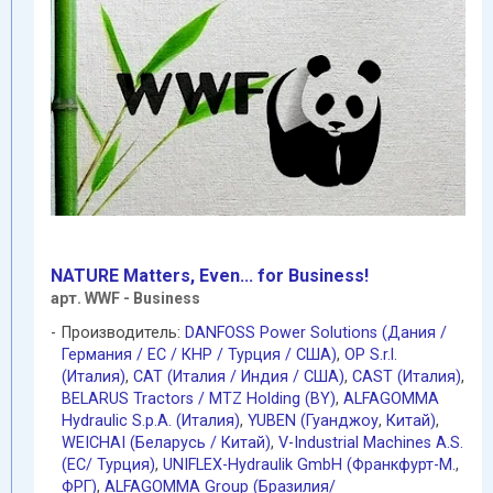
NATURE Matters, Even... for Business!
арт. WWF - Business
Производитель:
DANFOSS Power Solutions (Дания /
Германия / EC / КНР / Турция / США)
,
OP S.r.l.
(Италия)
,
CAT (Италия / Индия / США)
,
CAST (Италия)
,
BELARUS Tractors / MTZ Holding (BY)
,
ALFAGOMMA
Hydraulic S.p.A. (Италия)
,
YUBEN (Гуанджоу
,
Китай)
,
WEICHAI (Беларусь / Китай)
,
V-Industrial Machines A.S.
(EC/ Турция)
,
UNIFLEX-Hydraulik GmbH (Франкфурт-М.
,
ФРГ)
,
ALFAGOMMA Group (Бразилия/