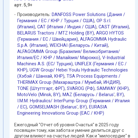
арт. 5,9+
Производитель:
DANFOSS Power Solutions (Дания /
Германия / EC / КНР / Турция / США)
,
OP S.r.l.
(Италия)
,
CAT (Италия / Индия / США)
,
CAST (Италия)
,
BELARUS Tractors / MTZ Holding (BY)
,
ARGO HYTOS
(Германия / EC / Швейцария)
,
ALFAGOMMA Hydraulic
S.p.A. (Италия)
,
WEICHAI (Беларусь / Китай)
,
ALFAGOMMA Group (Бразилия/ Великобритания/
Италия/ЕС / КНР / Малайзия/ Марокко)
,
V-Industrial
Machines A.S. (EC/ Турция)
,
UNIFLEX (Германия / EC /
КНР)
,
UGW Group/ Hebei Youlu Hydraulic Technologies
(Хэбэй / Шанхай
,
КНР)
,
TSA Process Equipments /
THERMAX Group (Махараштра / Мумбай
,
ИНДИЯ)
,
TONE (Штуттгарт
,
ФРГ)
,
SVAROG (РФ)
,
SAMWAY (КНР)
,
MotoVelo (Minsk
,
BY)
,
MAZ (Беларусь / Belarus'
,
BY)
,
I.M.M. Hydraulics/ InterPump Group (Германия / Италия
/ ЕС)
,
GOMSELMASH (Belarus'
,
BY)
,
EURASIA
Engineering Innovations Group (EAC / КНР)
Ежегодный "Отчет об уровня Счастья" в 2025 году
посвящен тому, как забота и умение делиться друг с
другом влияют на счастье людей. Как и "милосердие" в