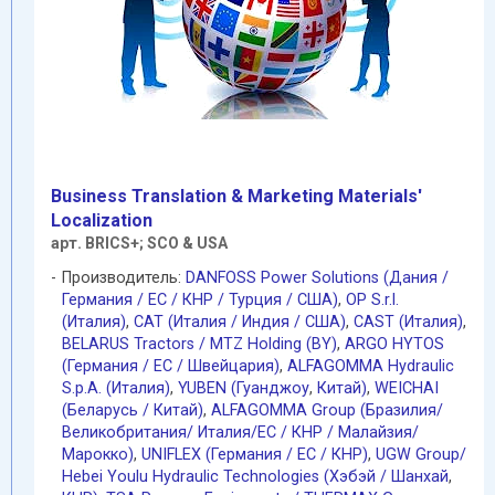
Business Translation & Marketing Materials'
Localization
арт. BRICS+; SCO & USA
Производитель:
DANFOSS Power Solutions (Дания /
Германия / EC / КНР / Турция / США)
,
OP S.r.l.
(Италия)
,
CAT (Италия / Индия / США)
,
CAST (Италия)
,
BELARUS Tractors / MTZ Holding (BY)
,
ARGO HYTOS
(Германия / EC / Швейцария)
,
ALFAGOMMA Hydraulic
S.p.A. (Италия)
,
YUBEN (Гуанджоу
,
Китай)
,
WEICHAI
(Беларусь / Китай)
,
ALFAGOMMA Group (Бразилия/
Великобритания/ Италия/ЕС / КНР / Малайзия/
Марокко)
,
UNIFLEX (Германия / EC / КНР)
,
UGW Group/
Hebei Youlu Hydraulic Technologies (Хэбэй / Шанхай
,