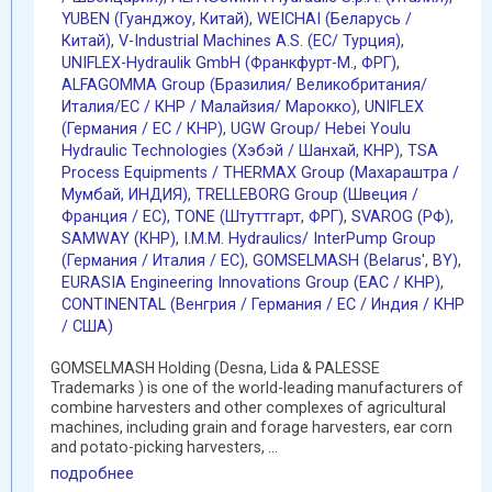
YUBEN (Гуанджоу
,
Китай)
,
WEICHAI (Беларусь /
Китай)
,
V-Industrial Machines A.S. (EC/ Турция)
,
UNIFLEX-Hydraulik GmbH (Франкфурт-М.
,
ФРГ)
,
ALFAGOMMA Group (Бразилия/ Великобритания/
Италия/ЕС / КНР / Малайзия/ Марокко)
,
UNIFLEX
(Германия / EC / КНР)
,
UGW Group/ Hebei Youlu
Hydraulic Technologies (Хэбэй / Шанхай
,
КНР)
,
TSA
Process Equipments / THERMAX Group (Махараштра /
Мумбай
,
ИНДИЯ)
,
TRELLEBORG Group (Швеция /
Франция / ЕС)
,
TONE (Штуттгарт
,
ФРГ)
,
SVAROG (РФ)
,
SAMWAY (КНР)
,
I.M.M. Hydraulics/ InterPump Group
(Германия / Италия / ЕС)
,
GOMSELMASH (Belarus'
,
BY)
,
EURASIA Engineering Innovations Group (EAC / КНР)
,
CONTINENTAL (Венгрия / Германия / ЕС / Индия / КНР
/ США)
GOMSELMASH Holding (Desna, Lida & PALESSE
Trademarks ) is one of the world-leading manufacturers of
combine harvesters and other complexes of agricultural
machines, including grain and forage harvesters, ear corn
and potato-picking harvesters, ...
подробнее