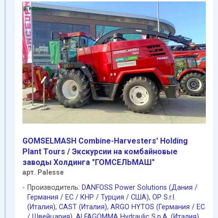
GOMSELMASH Combine-Harvesters' Holding
Plant Tours / Экскурсии на комбайновые
заводы Холдинга "ГОМСЕЛЬМАШ"
арт. Palesse
Производитель:
DANFOSS Power Solutions (Дания /
Германия / EC / КНР / Турция / США)
,
OP S.r.l.
(Италия)
,
CAST (Италия)
,
ARGO HYTOS (Германия / EC
/ Швейцария)
,
ALFAGOMMA Hydraulic S.p.A. (Италия)
,