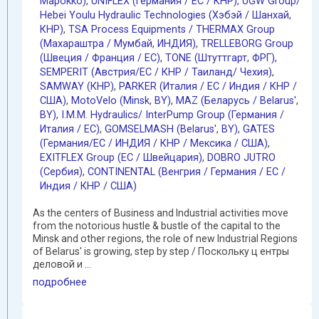
Марокко)
,
UNIFLEX (Германия / EC / КНР)
,
UGW Group/
Hebei Youlu Hydraulic Technologies (Хэбэй / Шанхай
,
КНР)
,
TSA Process Equipments / THERMAX Group
(Махараштра / Мумбай
,
ИНДИЯ)
,
TRELLEBORG Group
(Швеция / Франция / ЕС)
,
TONE (Штуттгарт
,
ФРГ)
,
SEMPERIT (Австрия/ЕС / КНР / Таиланд/ Чехия)
,
SAMWAY (КНР)
,
PARKER (Италия / ЕС / Индия / КНР /
США)
,
MotoVelo (Minsk
,
BY)
,
MAZ (Беларусь / Belarus'
,
BY)
,
I.M.M. Hydraulics/ InterPump Group (Германия /
Италия / ЕС)
,
GOMSELMASH (Belarus'
,
BY)
,
GATES
(Германия/EC / ИНДИЯ / КНР / Мексика / США)
,
EXITFLEX Group (ЕС / Швейцария)
,
DOBRO JUTRO
(Сербия)
,
CONTINENTAL (Венгрия / Германия / ЕС /
Индия / КНР / США)
As the centers of Business and Industrial activities move
from the notorious hustle & bustle of the capital to the
Minsk and other regions, the role of new Industrial Regions
of Belarus' is growing, step by step / Поскольку ц ентры
деловой и ...
подробнее