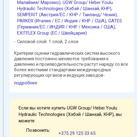
Малайзия/ Марокко)
,
UGW Group/ Hebei Youlu
Hydraulic Technologies (Хэбэй / Шанхай
,
КНР)
,
SEMPERIT (Австрия/ЕС / КНР / Таиланд/ Чехия)
,
PARKER (Италия / ЕС / Индия / КНР / США)
,
GATES
(Германия/EC / ИНДИЯ / КНР / Мексика / США)
,
EXITFLEX Group (ЕС / Швейцария)
Силовой слой: 1 слой, 2 слоя
Критерии оценки гидравлических систем высокого
давления постоянно меняются: требования к
давлению и производительности растут наряду со все
более жёсткими стандартами международных
регулирующих органов и ведущих заводов-
производителей оборудования ...
подробнее
Если вы хотите купить UGW Group/ Hebei Youlu
Hydraulic Technologies (Хэбэй / Шанхай, КНР), вы
можете:
Позвонить:
+375 29 125 33 65