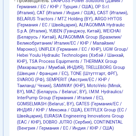
Производитель:
DANFOSS Power Solutions (Дания /
Германия / EC / КНР / Турция / США)
,
OP S.r.l.
(Италия)
,
CAT (Италия / Индия / США)
,
CAST (Италия)
,
BELARUS Tractors / MTZ Holding (BY)
,
ARGO HYTOS
(Германия / EC / Швейцария)
,
ALFAGOMMA Hydraulic
S.p.A. (Италия)
,
YUBEN (Гуанджоу
,
Китай)
,
WEICHAI
(Беларусь / Китай)
,
ALFAGOMMA Group (Бразилия/
Великобритания/ Италия/ЕС / КНР / Малайзия/
Марокко)
,
UNIFLEX (Германия / EC / КНР)
,
UGW Group/
Hebei Youlu Hydraulic Technologies (Хэбэй / Шанхай
,
КНР)
,
TSA Process Equipments / THERMAX Group
(Махараштра / Мумбай
,
ИНДИЯ)
,
TRELLEBORG Group
(Швеция / Франция / ЕС)
,
TONE (Штуттгарт
,
ФРГ)
,
SVAROG (РФ)
,
SEMPERIT (Австрия/ЕС / КНР /
Таиланд/ Чехия)
,
SAMWAY (КНР)
,
MotoVelo (Minsk
,
BY)
,
MAZ (Беларусь / Belarus'
,
BY)
,
I.M.M. Hydraulics/
InterPump Group (Германия / Италия / ЕС)
,
GOMSELMASH (Belarus'
,
BY)
,
GATES (Германия/EC /
ИНДИЯ / КНР / Мексика / США)
,
EXITFLEX Group (ЕС /
Швейцария)
,
EURASIA Engineering Innovations Group
(EAC / КНР)
,
DOBRO JUTRO (Сербия)
,
CONTINENTAL
(Венгрия / Германия / ЕС / Индия / КНР / США)