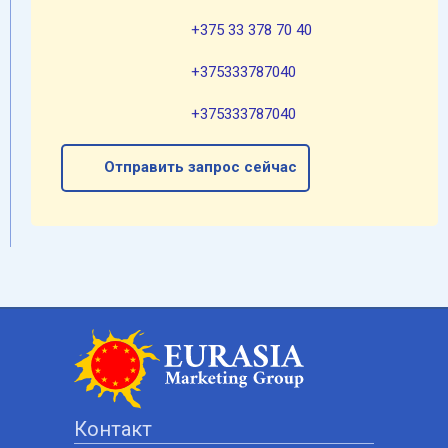
+375 33 378 70 40
+375333787040
+375333787040
Отправить запрос сейчас
Контакт