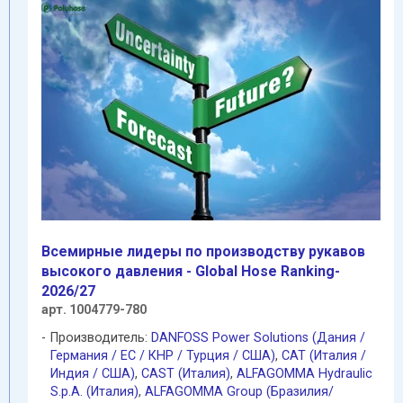
Всемирные лидеры по производству рукавов
высокого давления - Global Hose Ranking-
2026/27
арт. 1004779-780
Производитель:
DANFOSS Power Solutions (Дания /
Германия / EC / КНР / Турция / США)
,
CAT (Италия /
Индия / США)
,
CAST (Италия)
,
ALFAGOMMA Hydraulic
S.p.A. (Италия)
,
ALFAGOMMA Group (Бразилия/