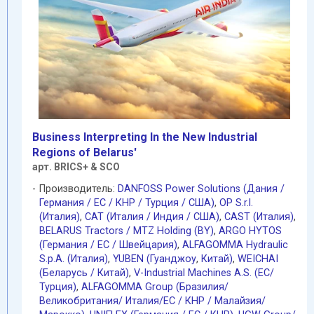
Business Interpreting In the New Industrial
Regions of Belarus'
арт. BRICS+ & SCO
Производитель:
DANFOSS Power Solutions (Дания /
Германия / EC / КНР / Турция / США)
,
OP S.r.l.
(Италия)
,
CAT (Италия / Индия / США)
,
CAST (Италия)
,
BELARUS Tractors / MTZ Holding (BY)
,
ARGO HYTOS
(Германия / EC / Швейцария)
,
ALFAGOMMA Hydraulic
S.p.A. (Италия)
,
YUBEN (Гуанджоу
,
Китай)
,
WEICHAI
(Беларусь / Китай)
,
V-Industrial Machines A.S. (EC/
Турция)
,
ALFAGOMMA Group (Бразилия/
Великобритания/ Италия/ЕС / КНР / Малайзия/