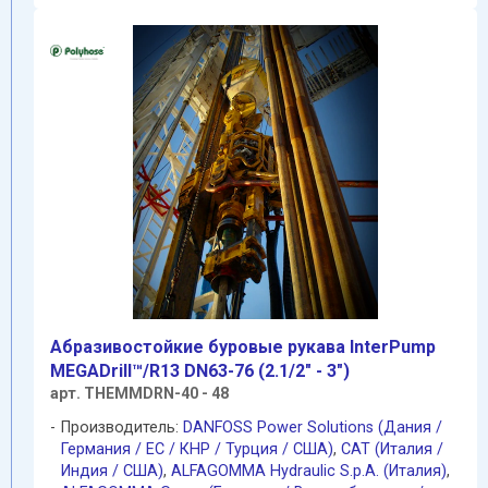
Абразивостойкие буровые рукава InterPump
MEGADrill™/R13 DN63-76 (2.1/2" - 3")
арт. THEMMDRN-40 - 48
Производитель:
DANFOSS Power Solutions (Дания /
Германия / EC / КНР / Турция / США)
,
CAT (Италия /
Индия / США)
,
ALFAGOMMA Hydraulic S.p.A. (Италия)
,