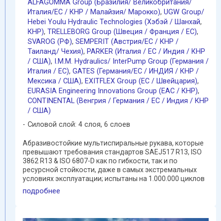
ALFAGOMMA Group (Бразилия/ Великобритания/
Италия/ЕС / КНР / Малайзия/ Марокко)
,
UGW Group/
Hebei Youlu Hydraulic Technologies (Хэбэй / Шанхай
,
КНР)
,
TRELLEBORG Group (Швеция / Франция / ЕС)
,
SVAROG (РФ)
,
SEMPERIT (Австрия/ЕС / КНР /
Таиланд/ Чехия)
,
PARKER (Италия / ЕС / Индия / КНР
/ США)
,
I.M.M. Hydraulics/ InterPump Group (Германия /
Италия / ЕС)
,
GATES (Германия/EC / ИНДИЯ / КНР /
Мексика / США)
,
EXITFLEX Group (ЕС / Швейцария)
,
EURASIA Engineering Innovations Group (EAC / КНР)
,
CONTINENTAL (Венгрия / Германия / ЕС / Индия / КНР
/ США)
Силовой слой: 4 слоя, 6 слоев
Aбразивостойкие мультиспиральные рукава, которые
превышают требования стандартов SAEJ517 R13, ISO
3862 R13 & ISO 6807-D как по гибкости, так и по
ресурсной стойкости, даже в самых экстремальных
условиях эксплуатации; испытаны на 1.000.000 циклов
...
подробнее