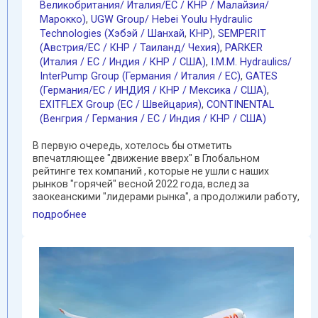
Великобритания/ Италия/ЕС / КНР / Малайзия/
Марокко)
,
UGW Group/ Hebei Youlu Hydraulic
Technologies (Хэбэй / Шанхай
,
КНР)
,
SEMPERIT
(Австрия/ЕС / КНР / Таиланд/ Чехия)
,
PARKER
(Италия / ЕС / Индия / КНР / США)
,
I.M.M. Hydraulics/
InterPump Group (Германия / Италия / ЕС)
,
GATES
(Германия/EC / ИНДИЯ / КНР / Мексика / США)
,
EXITFLEX Group (ЕС / Швейцария)
,
CONTINENTAL
(Венгрия / Германия / ЕС / Индия / КНР / США)
В первую очередь, хотелось бы отметить
впечатляющее "движение вверх" в Глобальном
рейтинге тех компаний , которые не ушли с наших
рынков "горячей" весной 2022 года, вслед за
заокеанскими "лидерами рынка", а продолжили работу,
преодолевая порою не ...
подробнее