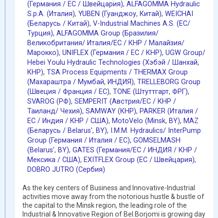
(Германия / EC / Швейцария)
,
ALFAGOMMA Hydraulic
S.p.A. (Италия)
,
YUBEN (Гуанджоу
,
Китай)
,
WEICHAI
(Беларусь / Китай)
,
V-Industrial Machines A.S. (EC/
Турция)
,
ALFAGOMMA Group (Бразилия/
Великобритания/ Италия/ЕС / КНР / Малайзия/
Марокко)
,
UNIFLEX (Германия / EC / КНР)
,
UGW Group/
Hebei Youlu Hydraulic Technologies (Хэбэй / Шанхай
,
КНР)
,
TSA Process Equipments / THERMAX Group
(Махараштра / Мумбай
,
ИНДИЯ)
,
TRELLEBORG Group
(Швеция / Франция / ЕС)
,
TONE (Штуттгарт
,
ФРГ)
,
SVAROG (РФ)
,
SEMPERIT (Австрия/ЕС / КНР /
Таиланд/ Чехия)
,
SAMWAY (КНР)
,
PARKER (Италия /
ЕС / Индия / КНР / США)
,
MotoVelo (Minsk
,
BY)
,
MAZ
(Беларусь / Belarus'
,
BY)
,
I.M.M. Hydraulics/ InterPump
Group (Германия / Италия / ЕС)
,
GOMSELMASH
(Belarus'
,
BY)
,
GATES (Германия/EC / ИНДИЯ / КНР /
Мексика / США)
,
EXITFLEX Group (ЕС / Швейцария)
,
DOBRO JUTRO (Сербия)
As the key centers of Business and Innovative-Industrial
activities move away from the notorious hustle & bustle of
the capital to the Minsk region, the leading role of the
Industrial & Innovative Region of Bel.Borjomi is growing day