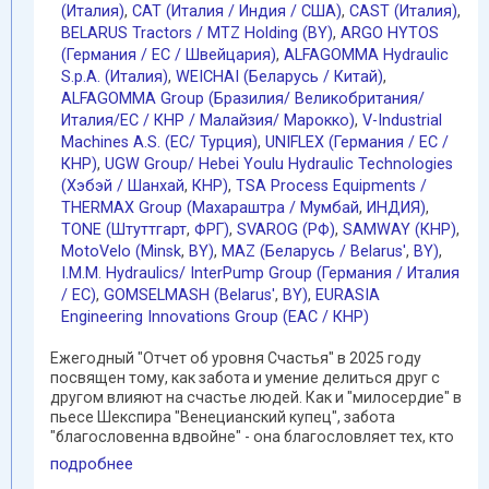
(Италия)
,
CAT (Италия / Индия / США)
,
CAST (Италия)
,
BELARUS Tractors / MTZ Holding (BY)
,
ARGO HYTOS
(Германия / EC / Швейцария)
,
ALFAGOMMA Hydraulic
S.p.A. (Италия)
,
WEICHAI (Беларусь / Китай)
,
ALFAGOMMA Group (Бразилия/ Великобритания/
Италия/ЕС / КНР / Малайзия/ Марокко)
,
V-Industrial
Machines A.S. (EC/ Турция)
,
UNIFLEX (Германия / EC /
КНР)
,
UGW Group/ Hebei Youlu Hydraulic Technologies
(Хэбэй / Шанхай
,
КНР)
,
TSA Process Equipments /
THERMAX Group (Махараштра / Мумбай
,
ИНДИЯ)
,
TONE (Штуттгарт
,
ФРГ)
,
SVAROG (РФ)
,
SAMWAY (КНР)
,
MotoVelo (Minsk
,
BY)
,
MAZ (Беларусь / Belarus'
,
BY)
,
I.M.M. Hydraulics/ InterPump Group (Германия / Италия
/ ЕС)
,
GOMSELMASH (Belarus'
,
BY)
,
EURASIA
Engineering Innovations Group (EAC / КНР)
Ежегодный "Отчет об уровня Счастья" в 2025 году
посвящен тому, как забота и умение делиться друг с
другом влияют на счастье людей. Как и "милосердие" в
пьесе Шекспира "Венецианский купец", забота
"благословенна вдвойне" - она благословляет тех, кто
...
подробнее