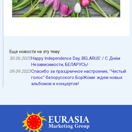
Еще новости на эту тему:
30.06.2025
Happy Independence Day, BELARUS' / С Днём
Независимости, БЕЛАРУСЬ!
09.09.2023
Спасибо за праздничное настроение, "Чистый
голос" белорусского БорЖоми: ждем новых
альбомов и концертов!