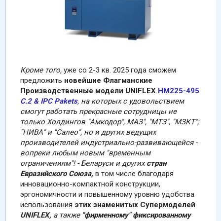
Кроме того,
уже со 2-3 кв. 2025 года сможем
предложить
новейшие Флагманские
Производственные модели
UNIFLEX
НМ225-495
С.2 & IPC Pakets
,
на которых с удовольствием
смогут работать прекрасные сотрудницы не
только Холдингов "Амкодор", МАЗ", "МТЗ", "МЗКТ";
"НИВА" и "Салео", но и других ведущих
производителей индустриально-развивающейся -
вопреки любым новым "временным
ограничениям"! - Беларуси и других
стран
Евразийского Союза,
в том числе благодаря
инновационно-компактной конструкции,
эргономичности и повышенному уровню удобства
использования
этих знаменитых
Супермоделей
UNIFLEX,
а также
"фирменному"
фиксированному