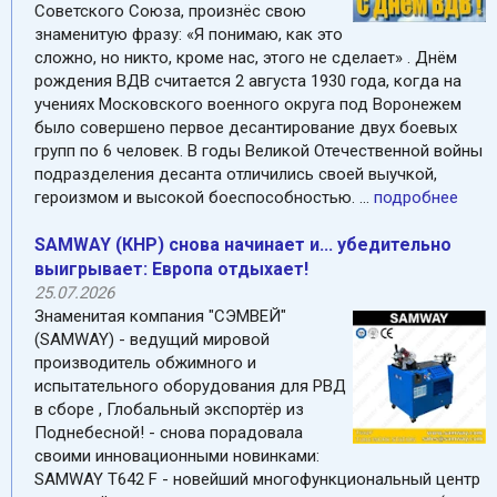
Советского Союза, произнёс свою
знаменитую фразу: «Я понимаю, как это
сложно, но никто, кроме нас, этого не сделает» . Днём
рождения ВДВ считается 2 августа 1930 года, когда на
учениях Московского военного округа под Воронежем
было совершено первое десантирование двух боевых
групп по 6 человек. В годы Великой Отечественной войны
подразделения десанта отличились своей выучкой,
героизмом и высокой боеспособностью. ...
подробнее
SAMWAY (КНР) снова начинает и... убедительно
выигрывает: Европа отдыхает!
25.07.2026
Знаменитая компания "СЭМВЕЙ"
(SAMWAY) - ведущий мировой
производитель обжимного и
испытательного оборудования для РВД
в сборе , Глобальный экспортёр из
Поднебесной! - снова порадовала
своими инновационными новинками:
SAMWAY Т642 F - новейший многофункциональный центр