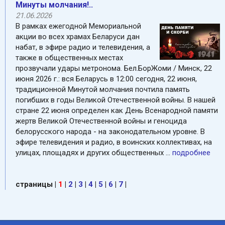
Минуты молчания!..
21.06.2026
В рамках ежегодной Мемориальной
акции во всех храмах Беларуси дан
набат, в эфире радио и телевидения, а
также в общественных местах
прозвучали удары метронома. Бел.БорЖоми / Минск, 22
июня 2026 г.: вся Беларусь в 12:00 сегодня, 22 июня,
традиционной Минутой молчания почтила память
погибших в годы Великой Отечественной войны. В нашей
стране 22 июня определен как День Всенародной памяти
жертв Великой Отечественной войны и геноцида
белорусского народа - на законодательном уровне. В
эфире телевидения и радио, в воинских коллективах, на
улицах, площадях и других общественных ...
подробнее
страницы
|
1
|
2
|
3
|
4
|
5
|
6
|
7
|