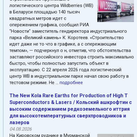
логистического центра Wildberries (WB)
в Беларуси площадью 140 тысяч
квадратных метров идет с
опережением графика, сообщил РИА
"Новости" заместитель гендиректора индустриального
парка «Великий камень» К. Коротеев. «Строительство
идет даже не то что в графике, а с опережающим
темпом», — подчеркнул о н, отметив, что обстоятельства
заставляют российского инвестора строить максимально
быстро, чтобы полностью запустить объект в
эксплуатацию. С 22 апреля 2026 года логистический
центр WB в индустриальном парке начал свою работу в
тестовом режиме. Не ...
подробнее
The New Kola Rare Earths for Production of High T
Superconductors & Lasers / Кольский ашкрофтин c
высоким содержанием редкоземельного иттрия
для высокотемпературных сверхпроводников и
лазеров
04.08.2026
На Кировском руднике в Мурманской