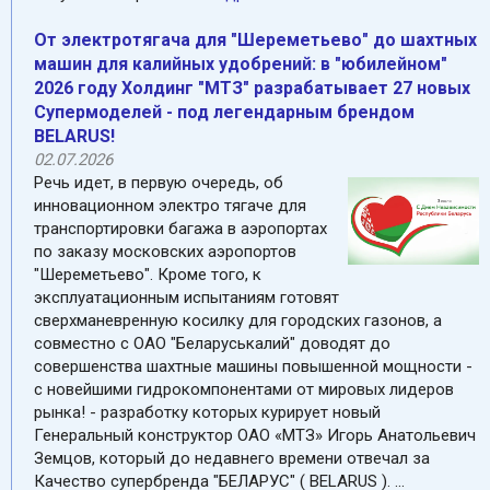
От электротягача для "Шереметьево" до шахтных
машин для калийных удобрений: в "юбилейном"
2026 году Холдинг "МТЗ" разрабатывает 27 новых
Супермоделей - под легендарным брендом
BELARUS!
02.07.2026
Речь идет, в первую очередь, об
инновационном электро тягаче для
транспортировки багажа в аэропортах
по заказу московских аэропортов
"Шереметьево". Кроме того, к
эксплуатационным испытаниям готовят
сверхманевренную косилку для городских газонов, а
совместно с ОАО "Беларуськалий" доводят до
совершенства шахтные машины повышенной мощности -
с новейшими гидрокомпонентами от мировых лидеров
рынка! - разработку которых курирует новый
Генеральный конструктор ОАО «МТЗ» Игорь Анатольевич
Земцов, который до недавнего времени отвечал за
Качество супербренда "БЕЛАРУС" ( BELARUS ). ...