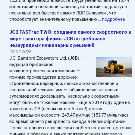
15,2%, а производительность труда увеличилась на 13,7%;
инвестиции в основной капитал уже третий год растут в
несколько раз быстрее самого ВВП Беларуси , что
способствует значительному повышению ...
подробнее
JCB FASTrac TWO: cоздание самого скоростного в
мире трактора фирмы JCB потребовало
незаурядных инженерных решений
10.07.2026
J.C. Bamford Excavators Ltd. (JCB) —
ведущая британская
машиностроительная компания —
помимо производства дорожно-
строительной, карьерной, сельско-хозяйственной и
специальной техники, имеет обыкновение на новых
супермоделях доказывать, насколько скоростными
могут быть её тяжёлые машины. Ещё в 2019 году один из
тракторов JCB (весом около 5 тонн!) достиг
максимальной скорости 247,47 км/час (153,77 миль/час)
во время своего рекордного заезда в Великобритании.
После недавнего завершения пробега на трассе до точки
финиша и обратно, a также подтверждения мирового