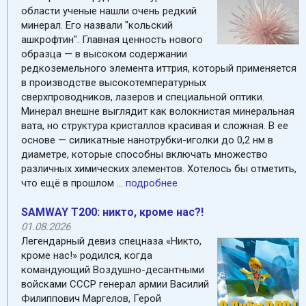
области ученые нашли очень редкий
минерал. Его назвали "кольский
ашкрофтин". Главная ценность нового
образца — в высоком содержании
редкоземельного элемента иттрия, который применяется
в производстве высокотемпературных
сверхпроводников, лазеров и специальной оптики.
Минерал внешне выглядит как волокнистая минеральная
вата, но структура кристаллов красивая и сложная. В ее
основе — силикатные нанотрубки-иголки до 0,2 нм в
диаметре, которые способны включать множество
различных химических элементов. Хотелось бы отметить,
что ещё в прошлом ...
подробнее
SAMWAY T200: никто, кроме нас?!
01.08.2026
Легендарный девиз спецназа «Никто,
кроме нас!» родился, когда
командующий Воздушно-десантными
войсками СССР генерал армии Василий
Филиппович Маргелов, Герой