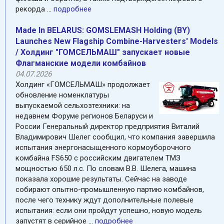
рекорда ...
подробнее
Made In BELARUS: GOMSLEMASH Holding (BY)
Launches New Flagship Combine-Harvesters' Models
/ Холдинг "ГОМСЕЛЬМАШ" запускает новые
Флагманские модели комбайнов
04.07.2026
Холдинг «ГОМСЕЛЬМАШ» продолжает
обновление номенклатуры
выпускаемой сельхозтехники: на
недавнем Форуме регионов Беларуси и
России Генеральный директор предприятия Виталий
Владимирович Шелег сообщил, что компания завершила
испытания энергонасыщенного кормоуборочного
комбайна FS650 с российским двигателем ТМЗ
мощностью 650 л.с. По словам В.В. Шелега, машина
показала хорошие результаты. Сейчас на заводе
собирают опытно-промышленную партию комбайнов,
после чего технику ждут дополнительные полевые
испытания: если они пройдут успешно, новую модель
запустят в серийное ...
подробнее