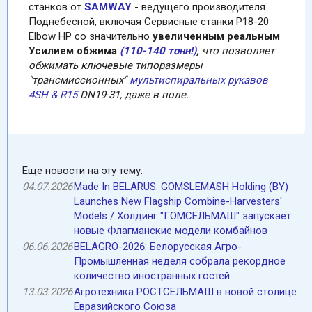
станков от
SAMWAY
- ведущего производителя
Поднебесной, включая Сервисные станки P18-20
Еlbow HP со значительно
увеличенным реальным
Усилием обжима
(110-140 тонн!)
,
что позволяет
обжимать ключевые типоразмеры
"трансмиссионных"
мультиспиральных рукавов
4SH & R15
DN19-31, даже в поле.
Еще новости на эту тему:
04.07.2026
Made In BELARUS: GOMSLEMASH Holding (BY)
Launches New Flagship Combine-Harvesters'
Models / Холдинг "ГОМСЕЛЬМАШ" запускает
новые Флагманские модели комбайнов
06.06.2026
BELAGRO-2026: Белорусская Агро-
Промышленная неделя собрала рекордное
количество иностранных гостей
13.03.2026
Агротехника РОСТСЕЛЬМАШ в новой столице
Евразийского Союза