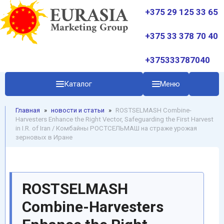
+375 29 125 33 65
+375 33 378 70 40
+375333787040
Каталог
Меню
Главная
»
новости и статьи
»
ROSTSELMASH Combine-
Harvesters Enhance the Right Vector, Safeguarding the First Harvest
in I.R. of Iran / Комбайны РОСТСЕЛЬМАШ на страже урожая
зерновых в Иране
ROSTSELMASH
Combine-Harvesters