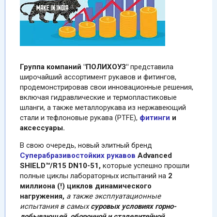
Группа компаний "ПОЛИХОУЗ"
представила
широчайший ассортимент рукавов и фитингов,
продемонстрировав свои инновационные решения,
включая гидравлические и термопластиковые
шланги, а также металлорукава из нержавеющий
стали и тефлоновые рукава (PTFE),
фитинги
и
аксессуары.
В свою очередь, новый элитный бренд
Суперабразивостойких рукавов
Advanced
SHIELD™/R15 DN10-51,
которые успешно прошли
полные циклы лабораторных испытаний на
2
миллиона (!) циклов динамического
нагружения,
а также эксплуатационные
испытания в самых
суровых условиях горно-
добывающей, оборонной и сталелитейной