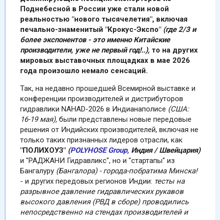
Поднебесной в России уже стали новой
реальностью "нового тысячелетия", включая
печально-знаменитый "Крокус-Экспо"
(где 2/3 и
более экспонентов - это именно Китайские
производители, уже не первый год!..),
то на других
мировых выставочных площадках в мае 2026
года произошло немало сенсаций.
Так, на недавно прошедшей Всемирной выставке и
конференции производителей и дистрибуторов
гидравлики NAHAD-2026 в Индианаполисе
(США:
16-19 мая),
были представлены новые передовые
решения от Индийских производителей, включая не
только таких признанных лидеров отрасли, как
"ПОЛИХОУЗ"
(
POLYHOSE
Group,
Индия / Швейцария)
и "РАДЖАНИ Гидравликс", но и "стартапы" из
Бангалуру
(Бангалора) - города-побратима Минска!
- и других передовых регионов Индии:
тесты на
разрывное давление гидравлических рукавов
высокого давления (РВД в сборе) проводились
непосредственно на стендах производителей и