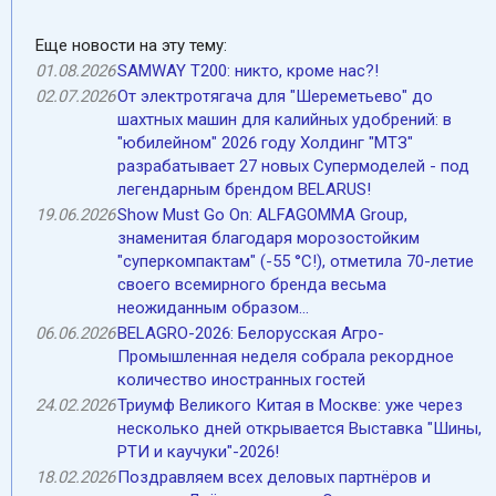
Еще новости на эту тему:
01.08.2026
SAMWAY T200: никто, кроме нас?!
02.07.2026
От электротягача для "Шереметьево" до
шахтных машин для калийных удобрений: в
"юбилейном" 2026 году Холдинг "МТЗ"
разрабатывает 27 новых Супермоделей - под
легендарным брендом BELARUS!
19.06.2026
Show Must Go On: ALFAGOMMA Group,
знаменитая благодаря морозостойким
"cуперкомпактам" (-55 °С!), отметила 70-летие
своего всемирного бренда весьма
неожиданным образом...
06.06.2026
BELAGRO-2026: Белорусская Агро-
Промышленная неделя собрала рекордное
количество иностранных гостей
24.02.2026
Триумф Великого Китая в Москве: уже через
несколько дней открывается Выставка "Шины,
РТИ и каучуки"-2026!
18.02.2026
Поздравляем всех деловых партнёров и