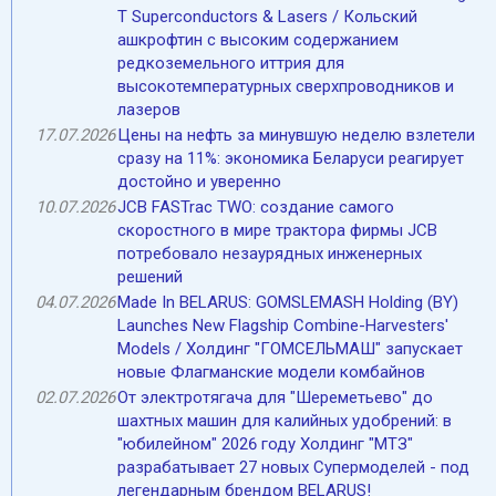
T Superconductors & Lasers / Кольский
ашкрофтин c высоким содержанием
редкоземельного иттрия для
высокотемпературных сверхпроводников и
лазеров
17.07.2026
Цены на нефть за минувшую неделю взлетели
cразу на 11%: экономика Беларуси реагирует
достойно и уверенно
10.07.2026
JCB FASTrac TWO: cоздание самого
скоростного в мире трактора фирмы JCB
потребовало незаурядных инженерных
решений
04.07.2026
Made In BELARUS: GOMSLEMASH Holding (BY)
Launches New Flagship Combine-Harvesters'
Models / Холдинг "ГОМСЕЛЬМАШ" запускает
новые Флагманские модели комбайнов
02.07.2026
От электротягача для "Шереметьево" до
шахтных машин для калийных удобрений: в
"юбилейном" 2026 году Холдинг "МТЗ"
разрабатывает 27 новых Супермоделей - под
легендарным брендом BELARUS!