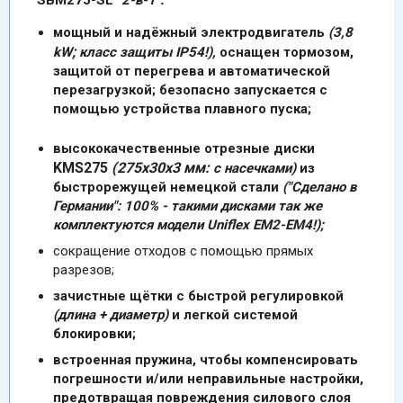
мощный и надёжный электродвигатель
(
3,8
;
kW
класс защиты IP54!),
оснащен тормозом,
защитой от перегрева и автоматической
перезагрузкой; безопасно запускается с
помощью устройства плавного пуска;
высококачественные отрезные диски
KM
S275
(275х30х3 мм:
с насечками)
из
быстрорежущей немецкой стали
("Сделано в
Германии": 100% - такими дисками так же
комплектуются модели Uniflex EM2-EM4!);
сокращение отходов с помощью прямых
разрезов;
зачистн
ые щётки с быстрой регулировкой
(длина + диаметр)
и легкой системой
блокировки;
встроенная пружина,
ч
тобы компенсировать
погрешности и/или неправильные настройки,
предотвращая повреждения силового слоя