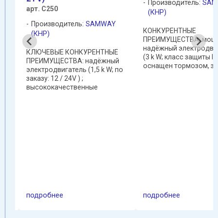
Производитель:
SAM
арт. C250
(КНР)
al
)
Производитель:
SAMWAY
КОНКУРЕНТНЫЕ
(КНР)
ПРЕИМУЩЕСТВА: мощ
О И
надёжный электродви
0
КЛЮЧЕВЫЕ КОНКУРЕНТНЫЕ
(3 k W; класс защиты IP5
 и
ПРЕИМУЩЕСТВА: надёжный
оснащен тормозом, з
ль
электродвигатель (1,5 k W; по
от перегрева и
ом и
заказу: 12 / 24V ) ;
автоматической
высококачественные
перезагрузкой; безоп
отрезные диски TM & TMG 250
запускается с помощ
 ("
(250х40х3 мм) из
устройства плавного п
быстрорежущей немецкой
высококачественные
стали ("Сделано в Германии":
отрезные ...
100% гарантия качества -
идентичные ...
подробнее
подробнее