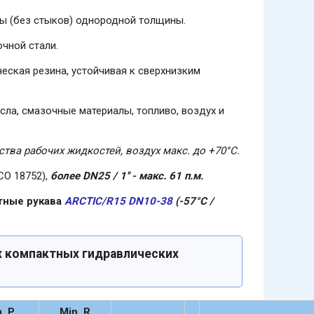
ны (без стыков) однородной толщины.
чной стали.
еская резина, устойчивая к сверхнизким
ла, смазочные материалы, топливо, воздух и
тва рабочих жидкостей, воздух макс. до +70°C.
СО 18752),
более DN25 / 1'' - макс. 61 п.м.
тные рукава
ARCTIC/R15 DN10-38
(-57°C /
х компактных гидравлических
. P
Min. R