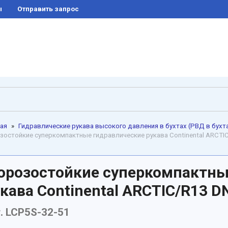
ы
отправить запрос
ая
»
Гидравлические рукава высокого давления в бухтах (РВД в бухт
остойкие суперкомпактные гидравлические рукава Continental ARCTIC/R
орозостойкие суперкомпактны
кава Continental ARCTIC/R13 DN
. LCP5S-32-51