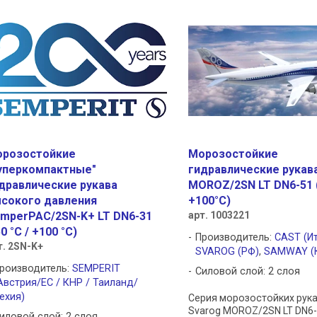
розостойкие
Морозостойкие
уперкомпактные"
гидравлические рукав
дравлические рукава
MOROZ/2SN LT DN6-51 (
сокого давления
+100°C)
mperPAC/2SN-K+ LT DN6-31
арт. 1003221
50 °C / +100 °C)
Производитель:
CAST (И
т. 2SN-K+
SVAROG (РФ)
,
SAMWAY (
роизводитель:
SEMPERIT
Силовой слой: 2 слоя
Австрия/ЕС / КНР / Таиланд/
ехия)
Cерия морозостойких рук
Svarog MOROZ/2SN LT DN6-5
иловой слой: 2 слоя