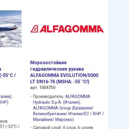
Морозостойкие
a
гидравлические рукава
-55°C /
ALFAGOMMA EVOLUTION/5000
LT DN16-76 (MSHA: -55 °C!)
арт. 1004750
талия)
,
Производитель:
ALFAGOMMA
КНР)
Hydraulic S.p.A. (Италия)
,
ALFAGOMMA Group (Бразилия/
Великобритания/ Италия/ЕС / КНР /
Малайзия/ Марокко)
авов
1 (-55°C /
Силовой слой: 4 слоя, 6 слоев