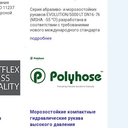
вания
O 11237
Серия абразиво- и морозостойких
сурсной
рукавов EVOLUTION/5000 LT DN16-76
ульсные
(MSHA: -55 °C!) разработана в
лов
соответствии с требованиями
(и ...
нового международного стандарта
ISO 18752, значительно
подробнее
превосходящего традиционные
стандарты EN856 4SP & 4SH, а также
SAE ...
Морозостойкие компактные
а
гидравлические рукава
высокого давления