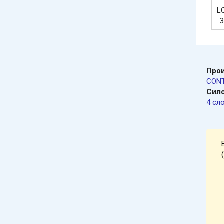
L
3
Про
CONT
Сило
4 сл