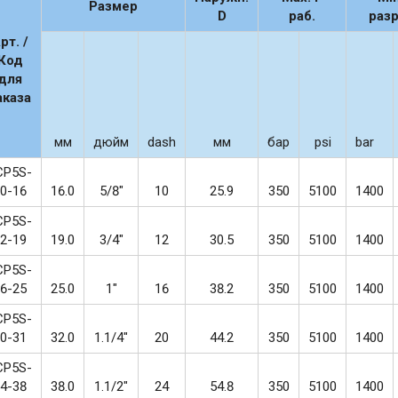
Размер
D
раб.
раз
рт. /
Код
для
аказа
мм
дюйм
dash
мм
бар
psi
bar
CP5S-
0-16
16.0
5/8"
10
25.9
350
5100
1400
CP5S-
2-19
19.0
3/4"
12
30.5
350
5100
1400
CP5S-
6-25
25.0
1"
16
38.2
350
5100
1400
CP5S-
0-31
32.0
1.1/4"
20
44.2
350
5100
1400
CP5S-
4-38
38.0
1.1/2"
24
54.8
350
5100
1400