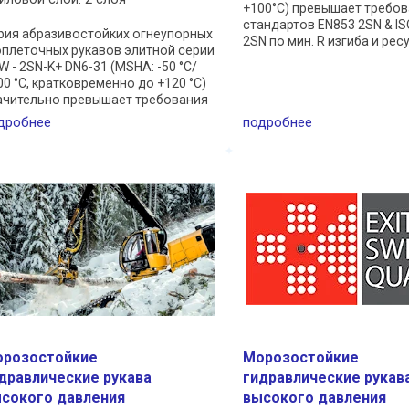
+100°C) превышает требо
стандартов EN853 2SN & IS
рия абразивостойких огнеупорных
2SN по мин. R изгиба и ре
оплеточных рукавов элитной серии
стойкости. Проходит имп
W - 2SN-K+ DN6-31 (MSHA: -50 °C/
испытания на 500.000 цик
00 °C, кратковременно до +120 °C)
динамического нагружения 
ачительно превышает требования
андартов EN853 2SN & ISO 11237
дробнее
подробнее
N по мин. R изгиба и рабочим
влениям ...
розостойкие
Морозостойкие
дравлические рукава
гидравлические рукав
сокого давления
высокого давления