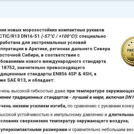
рия новых морозостойких компактных рукавов
CTIC/R13 DN16-51
(-57°C / +100°C!)
:
специально
зработана для экстремальных условий
плуатации в Арктике, регионах дальнего Севера
осточной Сибири, в соответствии с
ебованиями нового международного стандарта
O 18752, значительно превосходящего
адиционные стандарты EN856 4SP & 4SH, а
же SAE R13, и обладает:
очень высокой гибкостью даже
при температуре окружающег
менее традиционных стандартов - лучший в мире, включая DN19
очень низким усилием изгиба,
по сравнению с рукавами конку
высокой устойчивостью к импульсному давлению и
длительны
условиях сверхнизких температур окружающего воздуха;
суперкомпактными размерами
и сравнительно небольшим вес