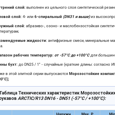
трений слой:
выполнен из цельного слоя синтетической рези
ловой слой:
4- или
6-спиральный
(DN31 и выше)
из высокопро
ружный слой:
абразиво-, озоно- и маслобензостойкая синтетич
пературам;
комендуемые жидкости:
антифризные смеси, минеральные мас
а.
апазон рабочих температур:
от -57°C до +100°C
для большинс
ины бухт:
до DN25 / 1'' - случайные (краткие длины: согласно И
же в этой элитной серии выпускаются
Морозостойкие компак
0°C),
Таблица Технических характеристик Морозостойки
рукавов
ARCTIC/R13 DN16 - DN51 (-57°C / +100°C):
Наружн.
Max. Р
Min