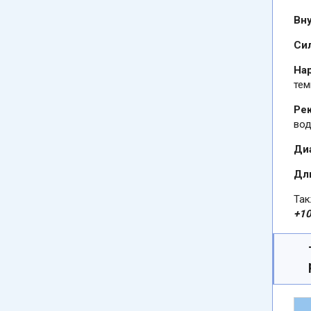
Вну
Си
На
тем
Ре
вод
Ди
Дл
Так
+10