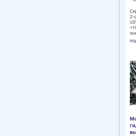
Cе
2-
UG
+1
зн
ст
по
2S
да
Мо
ги
вы