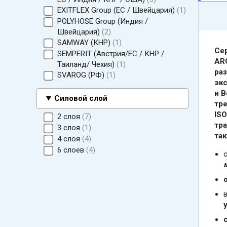
EXITFLEX Group (ЕС / Швейцария)
1
POLYHOSE Group (Индия /
Швейцария)
2
SAMWAY (КНР)
1
Се
SEMPERIT (Австрия/ЕС / КНР /
AR
Таиланд/ Чехия)
1
ра
SVAROG (РФ)
1
экс
и В
Силовой слой
тр
IS
2 слоя
7
тр
3 слоя
1
так
4 слоя
4
6 слоев
4