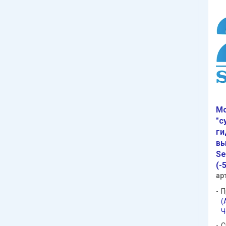
Мо
"с
ги
вы
Se
(-
ар
П
(
Ч
С