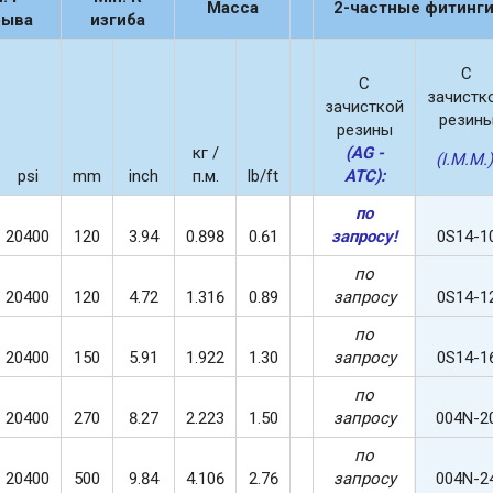
Масса
2-частные фитинги
рыва
изгиба
С
С
зачистк
зачисткой
резин
резины
кг /
(AG -
(I.M.M.)
psi
mm
inch
п.м.
lb/ft
ATC):
по
20400
120
3.94
0.898
0.61
запросу!
0S14-1
по
20400
120
4.72
1.316
0.89
запросу
0S14-1
по
20400
150
5.91
1.922
1.30
запросу
0S14-1
по
20400
270
8.27
2.223
1.50
запросу
004N-2
по
20400
500
9.84
4.106
2.76
запросу
004N-2