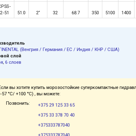
CP5S-
2-51
51.0
2"
32
68.7
350
5100
1400
изводитель
INENTAL (Венгрия / Германия / ЕС / Индия / КНР / США)
вой слой
оя
,
6 слоев
Если вы хотите купить морозостойкие суперкомпактные гидравл
(-57 °C/ +100 °C) , вы можете:
Позвонить:
+375 29 125 33 65
+375 33 378 70 40
+375333787040
+375333787040