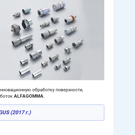
нновационную обработку поверхности,
аботок
ALFAGOMMA.
RGUS
(2017 г.)