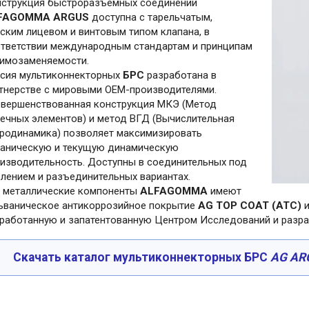
струкция быстроразъемных соединений
FAGOMMA ARGUS
доступна с тарельчатым,
ским лицевом и винтовым типом клапана, в
тветствии международным стандартам и принципам
имозаменяемости.
сия мультиконнекторных
БРС
разработана в
тнерстве с мировыми OEM-производителями.
вершенствованная конструкция МКЭ (Метод
ечных элементов) и метод ВГД (Вычислительная
родинамика) позволяет максимизировать
аническую и текущую динамическую
изводительность. Доступны в соединительных под
лением и разъединительных вариантах.
 металлические компоненты
ALFAGOMMA
имеют
ьваническое антикоррозийное покрытие
AG TOP COAT (ATC)
и
работанную и запатентованную Центром Исследований и разр
Скачать каталог мультиконнекторных БРС
AG A