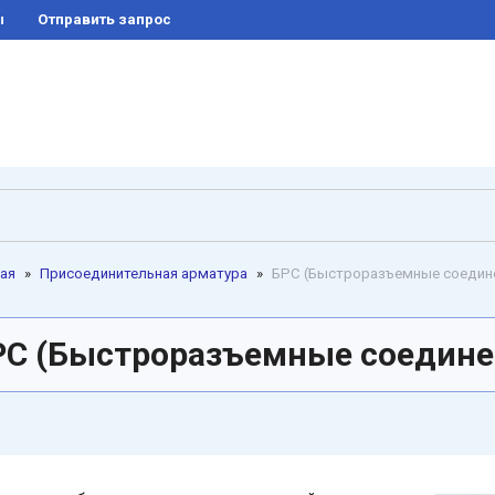
ы
отправить запрос
ая
»
Присоединительная арматура
»
БРС (Быстроразъемные соедин
РС (Быстроразъемные соедин