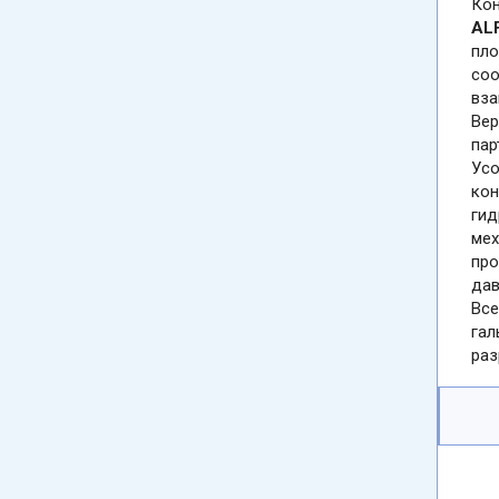
Кон
AL
пло
соо
вза
Вер
пар
Усо
кон
гид
мех
про
дав
Все
гал
раз