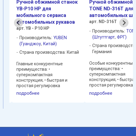
ок
Ручной обжимной станок
Сервисный обжим
TONE ND-316T для
станок TONE PLP6-
автомобильных шлангов
автомобильных шл
в
арт. ND-316T
арт. PLP6-13
Производитель:
TONE
Производитель:
TON
(Штуттгарт
,
ФРГ)
(Штуттгарт
,
ФРГ)
Страна производства:
Страна производств
Германия
Германия
тай
Особые конкурентные
Главные конкурентные
преимущества: •
преимущества: • комп
суперкомпактная
настольный блок; • вкл
конструкция; • быстрая и
упор для серийного
простая регулировка
производства; • прост
диаметра обжима; • усиленная
регулировка диаметр
подробнее
подробнее
ручка, позволяющая легче
обжима; • ножная педа
достигать макс.усилия
переключатель; •
трее
обжима. Область применения:
оборудование, непри
• шланги низкого давления: от
в обслуживании; • без
ия:
DN06 до DN12 (13); ...
и ...
 от