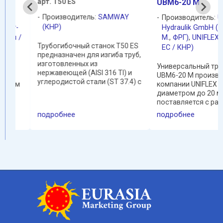
арт. Т50 ES
UBM6-20 M
Производитель:
SAMWAY
Производитель:
UNIF
(КНР)
рт-
Hydraulik GmbH (Фра
ия /
М.
,
ФРГ)
,
UNIFLEX (Ге
Трубогибочный станок T50 ES
EC / КНР)
предназначен для изгиба труб,
изготовленных из
Универсальный трубо
нержавеющей (AISI 316 TI) и
UBM6-20 M производс
углеродистой стали (ST 37.4) с
ным
компании UNIFLEX с н
диаметром от 6 до 42 мм и
диаметром до 20 мм
максимальной толщиной
и
поставляется с разли
стенки 4 мм. Технические
гибочными роликами.
подробнее
подробнее
характеристики оборудования
а
Встроенный индикатор
могут быть ...
за
помогает выполнить и
один шаг. Трубогиб UN
…
(далее UX) UBM6-20 M
оснащен ...