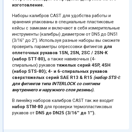
изготовление.
Наборы калибров CAST для удобства работы и
хранения упакованы в специальные пластиковые
кейсы с замками и включают в себя измерительные
инструменты (калибры) диаметром от DN5 до DN51
(3/16'' до 2''). Используя разные наборы вы сможете
проверить параметры опрессовки фитингов
для
оплеточных рукавов 1SN, 2SN, 2SC / 2SN-K
(набор STT-80),
а также навивочных (4-
спиральных) рукавов
тяжелых серий 4SP, 4SH
(набор STS-80); 4- и 6-спиральных рукавов
сверхтяжелых серий SAE R13 & R15
(набор STS-I:
для фитингов типа INTERLOCK со снятием
внутреннего и наружного слоя резины).
В линейку наборов калибров CAST так же входит
набор STM-80
для проверки термопластиковых
рукавов от
DN5 до DN25 (3/16'' до 1'').