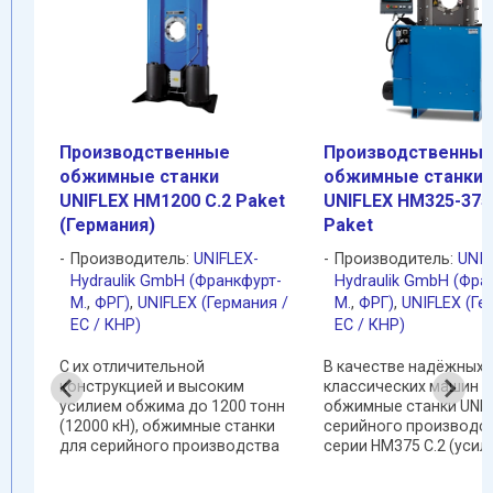
Производственные
Производственны
обжимные станки
обжимные станки
UNIFLEХ HM1200 С.2 Paket
UNIFLEХ HM325-375
(Германия)
Paket
лия
Производитель:
UNIFLEX-
Производитель:
UNIF
рт-
Hydraulik GmbH (Франкфурт-
Hydraulik GmbH (Фра
ия /
М.
,
ФРГ)
,
UNIFLEX (Германия /
М.
,
ФРГ)
,
UNIFLEX (Ге
EC / КНР)
EC / КНР)
С их отличительной
В качестве надёжных
конструкцией и высоким
классических машин
усилием обжима до 1200 тонн
обжимные станки UNIF
(12000 кН), обжимные станки
серийного производс
для серийного производства
серии HM375 С.2 (усил
UNIFLEХ HM1200 (усилие
обжима: 315 тонн!)
обжима: 1200 тонн) являются
объединяют все лучш