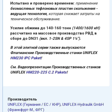
Испытано и проверено временем:
применение
безмасляных тефлоновых пластин скольжения -
ведущая технология,
которая снижает затраты на
техническое обслуживание.
Усилие обжима до 140-160 тонн
(1400/1600 кН)
рассчитано на массовое производство РВД в
сборе до DN31
(вкл. 1-2SN & 4SP 1¼").
В этой элитной серии также выпускаются
Флагманские Производственные станки UNIFLEX
HM230 IPC Paket
!
См. Видеопрезентации Производственных станков
UNIFLEХ
HM220-225 C.2 Pakets
!
Производитель
UNIFLEX (Германия / EC / КНР)
,
UNIFLEX-Hydraulik GmbH
(Франкфурт-М., ФРГ)