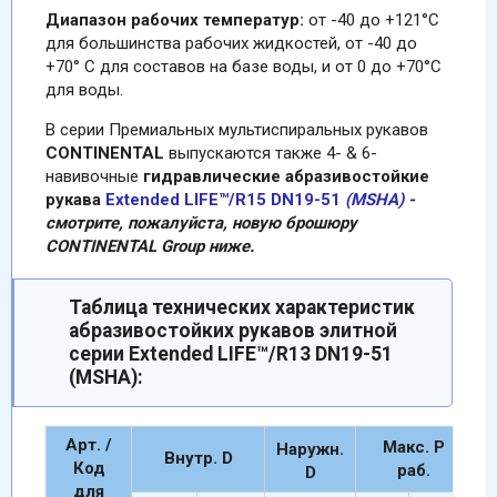
Диапазон рабочих температур:
от -40 до +121°C
для большинства рабочих жидкостей, от -40 до
+70° C для составов на базе воды, и от 0 до +70°C
для воды.
В серии Премиальных мультиcпиральных рукавов
CONTINENTAL
выпускаются также 4- & 6-
навивочные
гидравлические абразивостойкие
рукава
Extended LIFE™
/R15 DN19-51
(MSHA)
-
смотрите, пожалуйста, новую брошюру
CONTINENTAL Group ниже.
Таблица технических характеристик
абразивостойких рукавов элитной
серии Extended LIFE™/R13 DN19-51
(MSHA):
Арт. /
Макc. Р
Наружн.
Внутр. D
Код
раб.
D
для