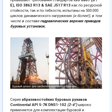
превышают требования стандартов
ISO 6807 (D /
E), ISO 3862 R13 & SAE J517
R13
как по ресурсной
стойкости, так и по гибкости, испытаны на 500.000
циклов динамического нагружения
(и более!), в том
числе в составе
гидравлических верхних приводов
буровых установок.
Серия
абразивостойких буровых рукавов
Continental API 5-7K
DN51-102
(2-4")
широко
применяется для комплектации буровой и