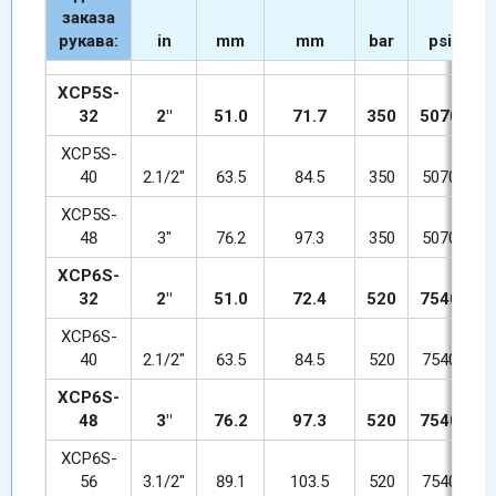
заказа
рукава:
in
mm
mm
bar
psi
XCP5S-
32
2"
51.0
71.7
350
5070
XCP5S-
40
2.1/2"
63.5
84.5
350
5070
XCP5S-
48
3"
76.2
97.3
350
5070
XCP6S-
32
2"
51.0
72.4
520
7540
1
XCP6S-
40
2.1/2"
63.5
84.5
520
7540
1
XCP6S-
48
3"
76.2
97.3
520
7540
1
XCP6S-
56
3.1/2"
89.1
103.5
520
7540
1