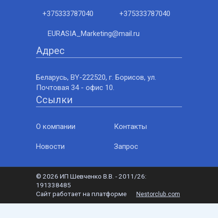
+375333787040
+375333787040
EURASIA_Marketing@mail.ru
Адрес
Беларусь, BY-222520, г. Борисов, ул.
Почтовая 34 - офис 10.
Ссылки
О компании
Контакты
Новости
Запрос
©
2026 ИП Шевченко В.В. - 2011/26:
191338485
Сайт работает на платформе
Nestorclub.com