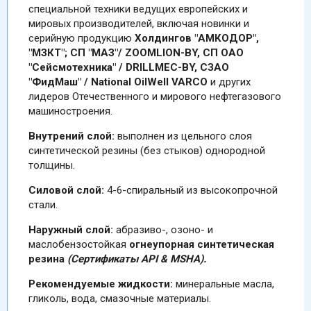
специальной техники ведущих европейских и
мировых производителей, включая новинки и
серийную продукцию
Холдингов "АМКОДОР",
"МЗКТ"; СП "МАЗ"/ ZOOMLION-BY, СП ОАО
"Сейсмотехника" / DRILLMEC-BY, СЗАО
"ФидМаш" / National OilWell VARCO
и других
лидеров Oтечественного и мирового нефтегазового
машиностроения.
Внутрений слой:
выполнен из цельного слоя
синтетической резины (без стыков) однородной
толщины.
Силовой слой:
4-6-спиральный из высокопрочной
стали.
Наружный слой:
абразиво-, озоно- и
маслобензостойкая
огнеупорная синтетическая
резина
(Cертификаты API & MSHA).
Рекомендуемые жидкости:
минеральные масла,
гликоль, вода, смазочные материалы.