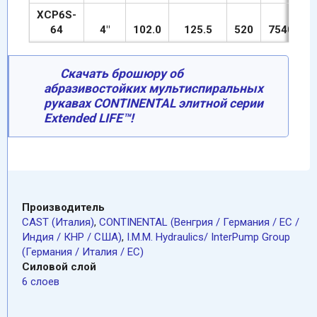
XCP6S-
64
4"
102.0
125.5
520
7540
1
Скачать брошюру об
абразивостойких мультиспиральных
рукавах CONTINENTAL элитной серии
Extended LIFE™!
Производитель
CAST (Италия)
,
CONTINENTAL (Венгрия / Германия / ЕС /
Индия / КНР / США)
,
I.M.M. Hydraulics/ InterPump Group
(Германия / Италия / ЕС)
Силовой слой
6 слоев