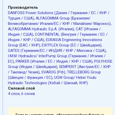
Производитель
DANFOSS Power Solutions (Дания / Германия / EC / КНР /
Турция / США)
,
ALFAGOMMA Group (Бразилия/
Великобритания/ Италия/ЕС / КНР / Малайзия/ Марокко)
,
ALFAGOMMA Hydraulic S.p.A. (Италия)
,
CAT (Италия /
Индия / США)
,
CONTINENTAL (Венгрия / Германия / ЕС /
Индия / КНР / США)
,
EURASIA Engineering Innovations
Group (EAC / КНР)
,
EXITFLEX Group (ЕС / Швейцария)
,
GATES (Германия/EC / ИНДИЯ / КНР / Мексика / США)
,
I.M.M. Hydraulics/ InterPump Group (Германия / Италия /
ЕС)
,
PARKER (Италия / ЕС / Индия / КНР / США)
,
POLYHOSE
Group (Индия / Швейцария)
,
SEMPERIT (Австрия/ЕС / КНР
/ Таиланд/ Чехия)
,
SVAROG (РФ)
,
TRELLEBORG Group
(Швеция / Франция / ЕС)
,
UGW Group/ Hebei Youlu
Hydraulic Technologies (Хэбэй / Шанхай, КНР)
Силовой слой
4 слоя
,
6 слоев