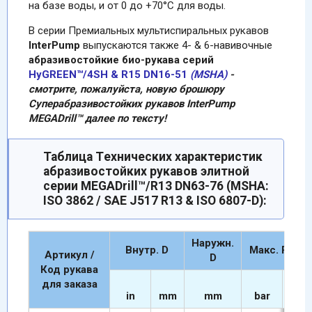
на базе воды, и от 0 до +70°C для воды.
В серии Премиальных мультиcпиральных рукавов
InterPump
выпускаются также 4- & 6-навивочные
абразивостойкие био-рукава серий
HyGREEN™
/4SH & R15 DN16-51
(MSHA)
-
смотрите, пожалуйста, новую брошюру
Суперабразивостойких рукавов InterPump
MEGADrill™ далее по тексту!
Таблица Tехнических характеристик
абразивостойких рукавов элитной
серии MEGADrill™/R13 DN63-76 (MSHA:
ISO 3862 / SAE J517 R13 & ISO 6807-D):
Наружн.
Внутр. D
Макc. Р раб.
Артикул /
D
Код рукава
для заказа
in
mm
mm
bar
psi