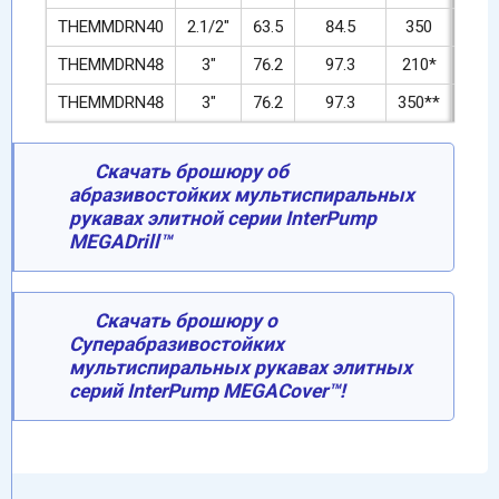
THEMMDRN40
2.1/2"
63.5
84.5
350
5075
THEMMDRN48
3"
76.2
97.3
210*
3045
THEMMDRN48
3"
76.2
97.3
350**
5100
Скачать брошюру об
абразивостойких мультиспиральных
рукавах элитной серии InterPump
MEGADrill™
Скачать брошюру о
Суперабразивостойких
мультиспиральных рукавах элитных
серий InterPump MEGACover™!