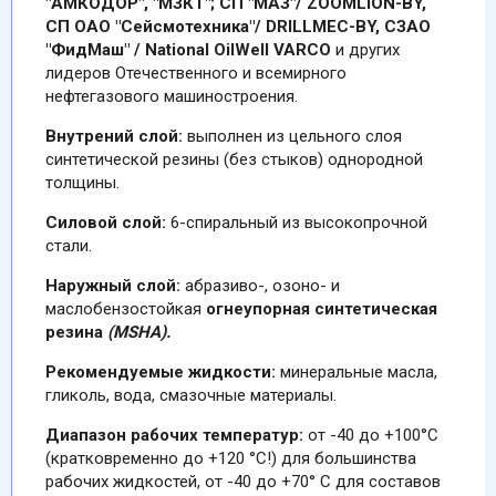
"АМКОДОР", "МЗКТ"; СП "МАЗ"/ ZOOMLION-BY,
СП ОАО "Сейсмотехника"/ DRILLMEC-BY, СЗАО
"ФидМаш" / National OilWell VARCO
и других
лидеров Oтечественного и всемирного
нефтегазового машиностроения.
Внутрений слой:
выполнен из цельного слоя
синтетической резины (без стыков) однородной
толщины.
Силовой слой:
6-спиральный из высокопрочной
стали.
Наружный слой:
абразиво-, озоно- и
маслобензостойкая
огнеупорная синтетическая
резина
(MSHA).
Рекомендуемые жидкости:
минеральные масла,
гликоль, вода, смазочные материалы.
Диапазон рабочих температур:
от -40 до +100°C
(кратковременно до +120 °C!) для большинства
рабочих жидкостей, от -40 до +70° C для составов