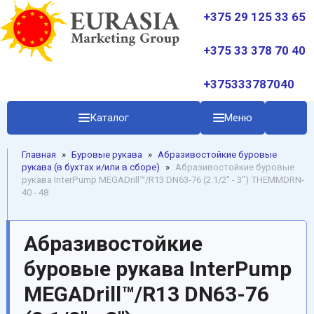
+375 29 125 33 65
+375 33 378 70 40
+375333787040
Каталог
Меню
Главная
»
Буровые рукава
»
Абразивостойкие буровые
рукава (в бухтах и/или в сборе)
»
Абразивостойкие буровые
рукава InterPump MEGADrill™/R13 DN63-76 (2.1/2" - 3") THEMMDRN-
40 - 48
Абразивостойкие
буровые рукава InterPump
MEGADrill™/R13 DN63-76