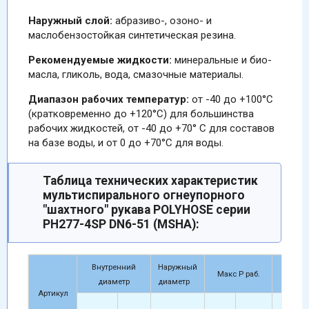
Наружный слой:
абразиво-, озоно- и
маслобензостойкая синтетическая резина.
Рекомендуемые жидкости:
минеральные и био-
масла, гликоль, вода, смазочные материалы.
Диапазон рабочих температур:
от -40 до +100°C
(кратковременно до +120°C) для большинства
рабочих жидкостей, от -40 до +70° C для составов
на базе воды, и от 0 до +70°C для воды.
Таблица технических характеристик
мультиспирального огнеупорного
"шахтного" рукава POLYHOSE серии
PH277-4SP DN6-51 (MSHA):
Внутренний
Наружный
Mi
Макс Р раб.
диаметр
диаметр
раз
Артикул