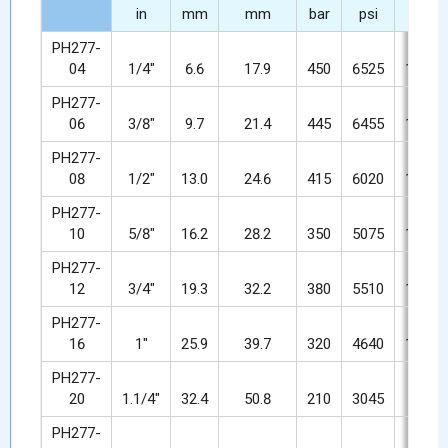
in
mm
mm
bar
psi
bar
PH277-
04
1/4"
6.6
17.9
450
6525
1800
PH277-
06
3/8"
9.7
21.4
445
6455
1780
PH277-
08
1/2"
13.0
24.6
415
6020
1660
PH277-
10
5/8"
16.2
28.2
350
5075
1400
PH277-
12
3/4"
19.3
32.2
380
5510
1520
PH277-
16
1"
25.9
39.7
320
4640
1280
PH277-
20
1.1/4"
32.4
50.8
210
3045
840
PH277-