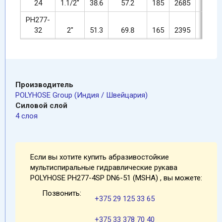
24
1.1/2"
38.6
57.2
185
2685
740
PH277-
32
2"
51.3
69.8
165
2395
660
Производитель
POLYHOSE Group (Индия / Швейцария)
Силовой слой
4 слоя
Если вы хотите купить абразивостойкие
мультиспиральные гидравлические рукава
POLYHOSE PH277-4SP DN6-51 (MSHA) , вы можете:
Позвонить:
+375 29 125 33 65
+375 33 378 70 40