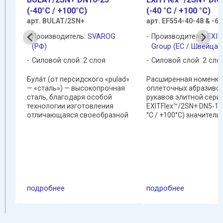
(-40°C / +100°C)
(-40 °C / +100 °C)
арт. BULAT/2SN+
арт. EF554-40-48 & -64
Производитель:
SVAROG
Производитель:
EXIT
КНР
(РФ)
Group (ЕС / Швейцар
Силовой слой: 2 слоя
Силовой слой: 2 сло
Була́т (от персидского «pulad»
Расширенная номенкла
— «сталь») — высокопрочная
оплеточных абразиво
сталь, благодаря особой
рукавов элитной сери
технологии изготовления
EXITFlex™/2SN+ DN5-102
отличающаяся своеобразной
°C / +100°C) значитель
внутренней структурой и
превышает требовани
100
видом («узором»)
стандартов EN853 2SN 
поверхности, высокой
18752 АС по типоразм
и,
твердостью и упругостью. С
ряду и ресурсной стой
лов
древнейших времен (первые ...
проходит ...
 (и
подробнее
подробнее