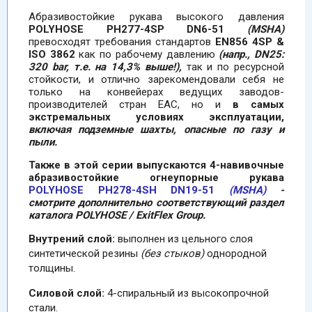
Абразивостойкие рукава высокого давления
POLYHOSE PH277-4SP DN6-51
(MSHA)
превосходят требования стандартов
EN856 4SP &
ISO 3862
как по рабочему давлению
(на
пр.,
DN25:
320 bar, т.е. на 14,3% выше!),
так и по ресурсной
стойкости, и отлично зарекомендовали себя не
только на конвейерах ведущих заводов-
производителей стран ЕАС, но и
в самых
экстремальных условиях эксплуатации,
включая подземные шахты, опасные по газу и
пыли.
Также в этой серии выпускаются 4-навивочные
абразивостойкие огнеупорные рукава
POLYHOSE PH278-4SH DN19-51
(MSHA)
-
смотрите дополнительно соответствующий раздел
каталога POLYHOSE / ExitFlex Group.
Внутрений слой:
выполнен из цельного слоя
синтетической резины
(без стыков)
однородной
толщины.
Силовой слой:
4-спиральный из высокопрочной
стали.