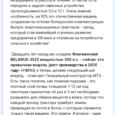
непрерывность работы в течение 10 часов. Есть
переднее и заднее навесные устройства
грузоподъемностью 5,5 и 12 т. Очень важная
особенность: на 92% это отечественная машина,
созданная на ос!нове белорусских комплектующих.
Выпуск энергонасыщенных тракторов - тренд,
который стал важнейшей ступенью развития
предприятия в ХXI веке и откликом на потребности
сельского хозяйства".
"Двадцать лет назад мы создали
Флагманский
BELARUS-3522 мощностью
350
л.c.
- сейчас это
привычная модель
(рост производства в 2025
году: +140%!),
а теперь делаем следующий шаг
вперёд, - отмечает Генеральный конструктор МТЗ. -
Есть такое понятие, как плужная подошва - это
плотный слой почвы толщиной 7-12 см под
пахотным горизонтом: её раз в 5 лет необходимо
разрывать для обмена веществ и влаги, потому что
каждый проход трактора трамбует землю,
превращая ее почти в бетон, с которым справится
только такая машина. Это первое. А второе - один