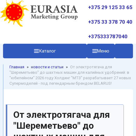
+375 29 125 33 65
+375 33 378 70 40
+375333787040
Каталог
Меню
Главная
»
новости и статьи
»
От электротягача для
"Шереметьево" до шахтных машин для калийных удобрений: в
"юбилейном" 2026 году Холдинг "МТЗ" разрабатывает 27 новых
Супермоделей - под легендарным брендом BELARUS!
От электротягача для
"Шереметьево" до