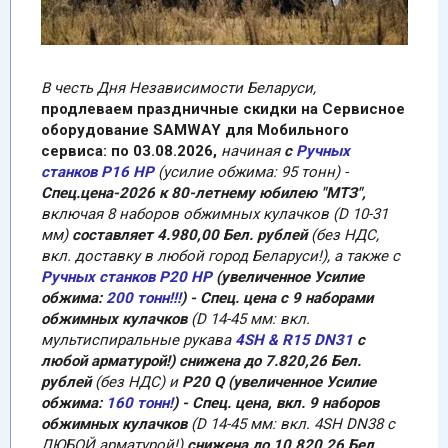
В честь Дня Независимости Беларуси,
продлеваем праздничные скидки на Сервисное
оборудование SAMWAY для Мобильного
сервиса: по 03.08.2026,
начиная
с
Ручных
станков P16 HP
(усилие обжима: 95 тонн) -
Спец.цена-2026 к 80-летнему юбилею "МТЗ",
включая 8 наборов обжимных кулачков (D 10-31
мм)
составляет 4.980,00 Бел. рублей
(без НДС,
вкл. доставку в любой город Беларуси!), а также с
Ручных станков P20 HP
(увеличенное Усилие
обжима:
200 тонн!!!
) - Спец. цена с 9 наборами
обжимных кулачков
(D 14-45 мм: вкл.
мультиспиральные рукава
4SH & R15 DN31
с
любой арматурой!)
снижена до 7.820,26 Бел.
рублей
(без НДС) и
P20 Q (увеличенное Усилие
обжима:
160 тонн!
) - Спец. цена, вкл. 9 наборов
обжимных кулачков
(D 14-45 мм: вкл. 4SH DN38 с
ЛЮБОЙ арматурой!)
снижена до 10.820,26 Бел.