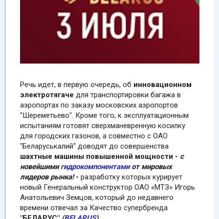
Речь идет, в первую очередь, об
инновационном
электро
тягаче
для транспортировки багажа в
аэропортах по заказу московских аэропортов
"Шереметьево". Кроме того, к эксплуатационным
испытаниям готовят сверхманевренную косилку
для городских газонов, а совместно с ОАО
"Беларуськалий" доводят до совершенства
шахтные машины повышенной мощности -
с
новейшими
гидрокомпонентами
от мировых
лидеров рынка!
-
разработку которых курирует
новый Генеральный конструктор ОАО «МТЗ» Игорь
Анатольевич Земцов, который до недавнего
времени отвечал за Качество супербренда
"БЕЛАРУС"
(
BELARUS
).