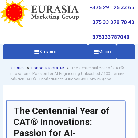
+375 29 125 33 65
+375 33 378 70 40
+375333787040
Каталог
Меню
Главная
»
новости и статьи
»
The Centennial Year of CАТ®
Innovations: Passion for AI-Engineering Unleashed / 100-летний
юбилей CАТ® - Глобального инновационного лидера
The Centennial Year of
CАТ® Innovations:
Passion for AI-