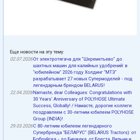
Еще новости на эту тему:
02.07.2026
От электротягача для "Шереметьево" до
шахтных машин для калийных удобрений: в
"юбилейном" 2026 году Холдинг "МТЗ"
разрабатывает 27 новых Супермоделей - под
легендарным брендом BELARUS!
22.04.2026
Namaste, dear Colleagues: Congratulations with
30 Years' Anniversary of POLYHOSE Ultimate
Success, Globally! / Намасте, дорогие коллеги:
поздравляем с 30-летним юбилеем POLYHOSE
Group (INDIA)!
29.03.2026
С 80-летним юбилеем легендарного
Супербренда "БЕЛАРУС" (BELARUS Tractors): от
Бобруйска - до Бишкека, от Бреста, Вильни и